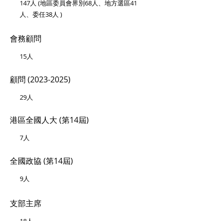
147
人 (地區委員會界別68人、地方選區41
人、委任38人 )
會務顧問
1
5人
顧問 (2023-2025)
29人
港區全國人大
(第14屆)
7
人
全國政協
(第14屆)
9
人
支部主席