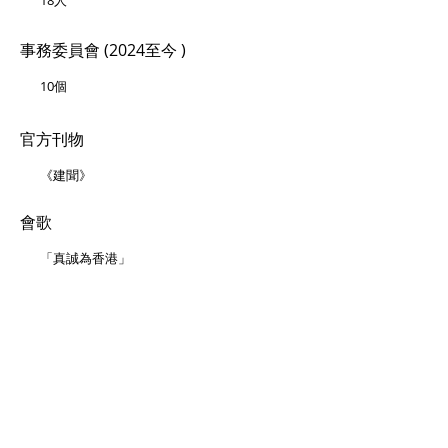
18
人
事務委員會
(2024至今 )
10
個
官方刊物
《建
聞》
會歌
「真誠為香港」