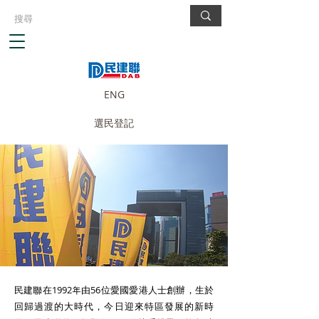
ENG
選民登記
民建聯在1992年由56位愛國愛港人士創辦，生於
回歸過渡的大時代，今日迎來特區發展的新時