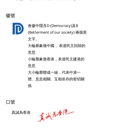
徽號
會徽中隱含D (Democracy)及B
(Betterment of our society) 兩個英
文字。
大輪廓象徵中國， 表達民主回歸的
意思
小輪廓象徵香港，表達民主建港的
意思
大小輪廓聯成一線，代表中港一
體、息息相關、互相依存的密切關
係
口號
真誠為香港