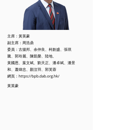
主席：黃英豪
副主席：周浩鼎
委員：古揚邦、余仲良、柯創盛、張琪
騰、郭玲麗、陳凱榮、陸地、
黃國恩、葉文斌、劉天正、潘卓斌、潘景
和、蕭煒忠、顏汶羽、郭芙蓉
網頁：
https://bpb.dab.org.hk/
黃英豪