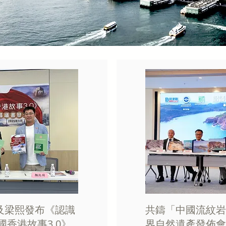
及梁熙發布《認識
共鑄「中國流紋岩
國香港故事3.0》
界自然遺產發佈會