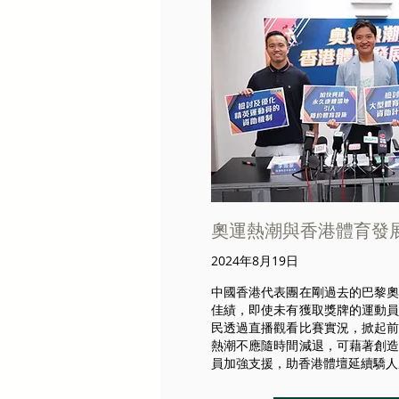
奧運熱潮與香港體育發
2024年8月19日
中國香港代表團在剛過去的巴黎
佳績，即使未有獲取獎牌的運動
民透過直播觀看比賽實況，掀起
熱潮不應隨時間減退，可藉著創
員加強支援，助香港體壇延續驕人