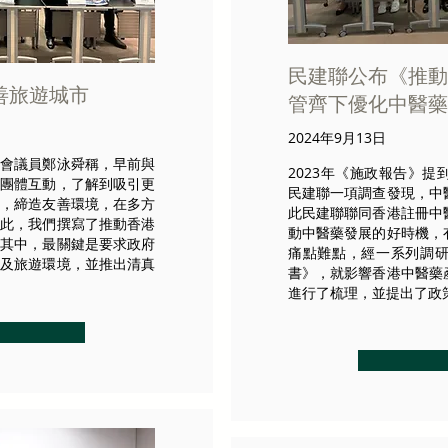
民建聯公布《推動
善旅遊城市
管齊下優化中醫藥
2024年9月13日
法會議員鄭泳舜稱，早前與
2023年《施政報告》
界團體互動，了解到吸引更
民建聯一項調查發現，中
等，締造友善環境，在多方
此民建聯聯同香港註冊中
為此，我們撰寫了推動香港
動中醫藥發展的好時機，
，其中，最關鍵是要求政府
痛點難點，經一系列調
化及旅遊環境，並推出清真
書》，就影響香港中醫藥
進行了梳理，並提出了政