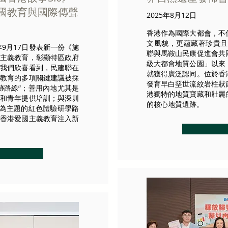
愛國教育與國際傳聲
2025年8月12日
香港作為國際大都會，不
文風貌，更蘊藏著珍貴且
年9月17日發表新一份《施
聯與馬鞍山民康促進會共
國主義教育，彰顯特區政府
級大都會地質公園」以來
。我們欣喜看到，民建聯在
就獲得廣泛認同。位於香
義教育的多項關鍵建議被採
發育早白堊世流紋岩柱狀
跡路線”；善用內地尤其是
港獨特的地質寶藏和壯麗
生和青年提供培訓；與深圳
的核心地質遺跡。
”為主題的紅色體驗研學路
為香港愛國主義教育注入新