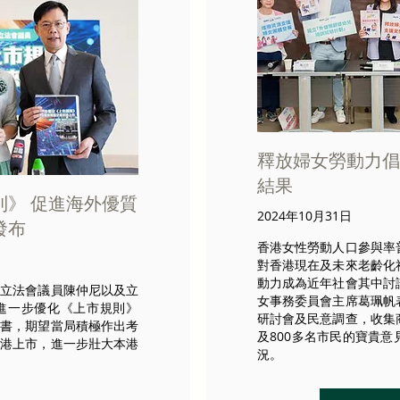
釋放婦女勞動力倡
結果
則》 促進海外優質
2024年10月31日
發布
香港女性勞動人口參與率
對香港現在及未來老齡化
動力成為近年社會其中討
聯立法會議員陳仲尼以及立
女事務委員會主席葛珮帆
進一步優化《上市規則》
研討會及民意調查，收集
議書，期望當局積極作出考
及800多名市民的寶貴
來港上市，進一步壯大本港
況。