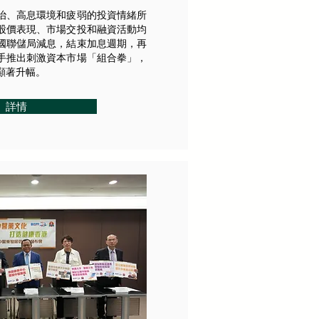
治、高息環境和疲弱的投資情緒所
股價表現、市場交投和融資活動均
國聯儲局減息，結束加息週期，再
手推出刺激資本市場「組合拳」，
顯著升幅。
詳情