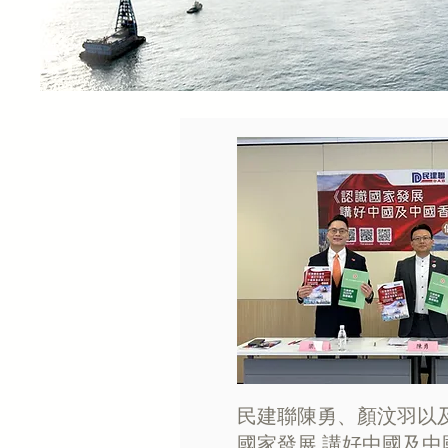
民建聯陳勇、顏汶羽以
國家發展 講好中國及中