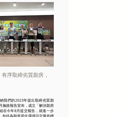
議：有序取締劣質劏房，
納我們的2023年提出取締劣質劏
0月施政報告宣布，成立「解決劏房
組在今年8月提交報告，就進一步
，包括為劏房居住環境設定最低標