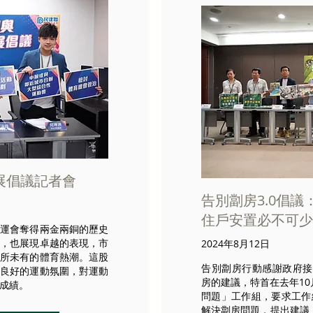
展倡議記者會
告別劏房3.0倡
住戶安置必不可少
奧運會奪得兩金兩銅的歷史
員，也展現卓越的表現，市
2024年8月12日
前所未有的體育熱潮。這股
告別劏房行動感謝政府接
造良好的運動氛圍，對運動
房的建議，特首在去年1
成績。
問題」工作組，要求工作
解決劏房問題，提出建議