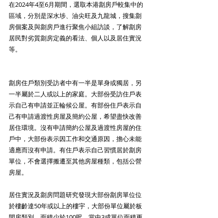
在2024年4至6月期間，選取本港劏房戶較集中的
區域，分別是深水埗、油尖旺及九龍城，搜集劏
房個案及與劏房戶進行聚焦小組訪談，了解劏房
居民對劣質劏房定義的看法、個人以及居住實況
等。
劏房住戶類別受訪者中有一半是單身或獨居，另
一半屬於二人或以上的家庭。大部份受訪住戶表
示自己有申請並正輪候公屋。有部份住戶表示自
己有申請過渡性房屋及簡約公屋，希望盡快改善
居住環境。沒有申請簡約公屋及過渡性房屋的住
戶中，大部份表示因工作和交通原因，擔心未能
適應而沒有申請。有住戶表示自己習慣居於劏房
單位，不會選擇搬遷至其他房屋種類，包括公營
房屋。
居住實況及劏房問題研究發現大部份劏房單位位
於樓齡達50年或以上的樓宇，大部份單位屬於板
間房類別，面積少於100呎，當中3成單位面積更