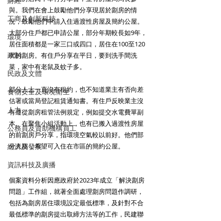
財經
與。我們在會上鼓勵他們分享現居於劏房的情
工商及創新科技
況，鼓勵他們申請入住過渡性房屋及簡約公屋。
大部分住戶都已申請公屋，部分年期較長如9年，
環境
居住面積都是一家三口或四口，居住在100至120
政制
呎的劏房。有住戶分享在平日，要到洗手間洗
菜，家中有老鼠及蚊子多。
民政及文體
部分人士一直沒有租約，也不知道業主有否向差
食物安全及環境衛生
估署或當局登記租賃通知書。有住戶反映業主沒
人力
有遵從劏房租管法例規定，例如提交水電費單副
本。在聚焦小組活動上，也有已搬入過渡性房屋
公務員及資助機構員工
的前劏房戶分享，指環境空氣較以前好。他們部
經濟及發展
分人稱，希望可入住在市區的簡約公屋。
資訊科技及廣播
個案資料分析因應政府於2023年成立「解決劏房
問題」工作組，就著全面處理劏房問題作調研，
包括為劏房居住環境設定最低標準，及針對不合
最低標準的劏房提出取締方法等的工作，民建聯