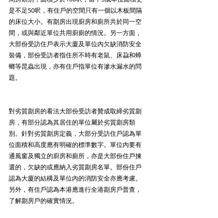
是不足50呎，有住戶的空間只有一個以木板間隔
的床位大小。有劏房出現廚房和廁所共於同一空
間，或與鄰近單位共用廚廁的情況。另一方面，
大部份受訪住戶表示大廈及單位內欠缺消防安全
裝備，部份受訪者指住所不時有老鼠、床蝨和蟑
螂等昆蟲出現，亦有住戶指單位有滲水漏水的問
題。
對劣質劏房的看法大部份受訪者贊成取締劣質劏
房，有部分認為其居住的單位屬於劣質劏房類
別。針對劣質劏房定義，大部分受訪住戶認為單
位面積和高度應有明確的標準數字。單位內要有
通風窗及獨立的廚房和廁所，亦是大部份住戶揀
選的，欠缺的或應納入劣質劏房名單。部份住戶
認為大廈的結構及單位內的消防安全亦應考慮。
另外，有住戶認為本港應進行全港劏房戶普查，
了解劏房戶的確實情況。