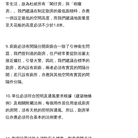
常生活，故為杜絕所有「閣仔房」與「樹窿
房」。我們建議在制定劏房的最低面積時，亦應
一併設定最低的空間高度，而我們建議地面量度
至天花板的高度必須不少於1.8米。
9. 廚廁必須有間隔分開廚廁合一除了引伸衞生問
題，我們曾到過的劏房，住戶經常要提防浴簾太
接近爐灶，引發火警。因此，我們建議合標準的
劏房，若內設有廚廁，兩者必須有實質的間隔分
開；若只設有廁所，亦應與其他空間有實質的間
隔作分隔。
10. 單位必須符合照明及通風要求根據《建築物條
例》及相關附屬法例，每個用作居住用途或廚房
的房間，須有天然的照明與通風。所以，劏房單
位亦應必須符合基本的法例要求。