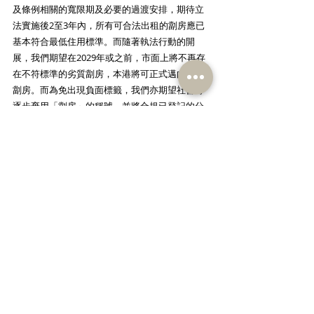
及條例相關的寬限期及必要的過渡安排，期待立
法實施後2至3年內，所有可合法出租的劏房應已
基本符合最低住用標準。而隨著執法行動的開
展，我們期望在2029年或之前，市面上將不再存
在不符標準的劣質劏房，本港將可正式邁向告別
劏房。而為免出現負面標籤，我們亦期望社會可
逐步棄用「劏房」的稱號，並將合規已登記的分
間單位，以較中性的「共享房屋」稱之。
16. 善用大數據管理劏房善用大數據，持續抽查或
統計劏房數量及住戶居住環境情況，以了解劏房
租務市場的變動，為租務管制的執行、研究設立
「起始租金」及相關政策的檢討提供數據支持。
17. 增設更多社區客廳盡管落實登記制、租務管制
及取締劣質劏房，亦難以短時間內改變劏房居住
空間偏小的結構性問題，故我們建議當局持續在
劏房集中地區，尋覓空間增設一定比例的社區客