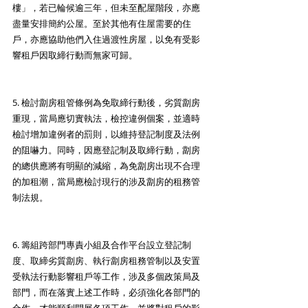
樓」，若已輪候逾三年，但未至配屋階段，亦應
盡量安排簡約公屋。至於其他有住屋需要的住
戶，亦應協助他們入住過渡性房屋，以免有受影
響租戶因取締行動而無家可歸。
5. 檢討劏房租管條例為免取締行動後，劣質劏房
重現，當局應切實執法，檢控違例個案，並適時
檢討增加違例者的罰則，以維持登記制度及法例
的阻嚇力。同時，因應登記制及取締行動，劏房
的總供應將有明顯的減縮，為免劏房出現不合理
的加租潮，當局應檢討現行的涉及劏房的租務管
制法規。
6. 籌組跨部門專責小組及合作平台設立登記制
度、取締劣質劏房、執行劏房租務管制以及安置
受執法行動影響租戶等工作，涉及多個政策局及
部門，而在落實上述工作時，必須強化各部門的