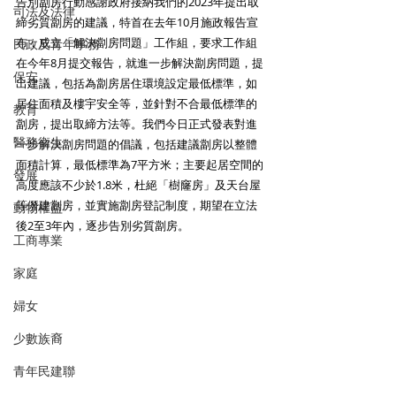
告別劏房行動感謝政府接納我們的2023年提出取
司法及法律
締劣質劏房的建議，特首在去年10月施政報告宣
布，成立「解決劏房問題」工作組，要求工作組
民政及青年事務
在今年8月提交報告，就進一步解決劏房問題，提
保安
出建議，包括為劏房居住環境設定最低標準，如
居住面積及樓宇安全等，並針對不合最低標準的
教育
劏房，提出取締方法等。我們今日正式發表對進
醫務衛生
一步解決劏房問題的倡議，包括建議劏房以整體
面積計算，最低標準為7平方米；主要起居空間的
發展
高度應該不少於1.8米，杜絕「樹窿房」及天台屋
等僭建劏房，並實施劏房登記制度，期望在立法
動物權益
後2至3年內，逐步告別劣質劏房。
工商專業
家庭
婦女
少數族裔
青年民建聯