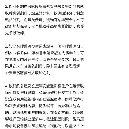
2. 以計分制度分階段取締劣質劏房監管部門應就
取締劣質劏房，設立計分制，按風險評分，制定
執法計劃。而屬於僭建、明顯有結構安全，不符
政府地契條款，安全風險較高的劣質劏房，應優
先予以取締。
3. 設立合理過渡期當局應設立一個合理過渡期，
例如12個月內，讓有意申請登記的劏房業主，可
在寛限期內改造單位，以符合登記要求。超出寛
限期亦未作改善的劏房，除非業主有合理辯解，
否則劏房將被列入取締之列。
4. 以簡約公屋及公屋等安置受影響住戶在落實取
締劣質劏房行動時，必須做好租戶安置工作，並
設立或聘用社福機構的社區服務隊，解釋取締行
動和安置安排內容、提供輔導、轉介和其他協
助，以減低對租戶的影響。在安置方面，如受影
響租戶已輪候公屋多年，接近配屋階段，當局應
尋求房委會協助加快編配，讓他們可以盡快「上