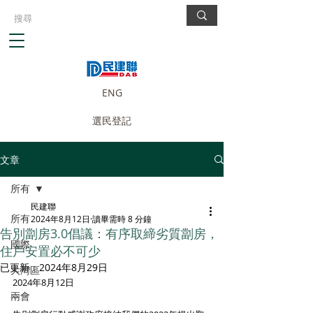
ENG
選民登記
文章
所有
民建聯
所有
2024年8月12日
讀畢需時 8 分鐘
告別劏房3.0倡議：有序取締劣質劏房，
國際
住戶安置必不可少
已更新：
2024年8月29日
大灣區
2024年8月12日
兩會