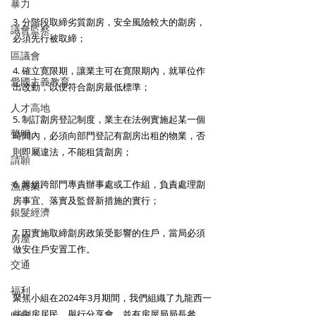
暴力
3. 分階段取締劣質劏房，安全風險較大的劏房，
議會監察
必須先行被取締；
區議會
4. 確立寛限期，讓業主可在寛限期內，就單位作
愛國主義教育
出改動，以便符合劏房最低標準；
人才高地
5. 制訂劏房登記制度，業主在法例實施起某一個
聲明
時間內，必須向部門登記有劏房出租的物業，否
則即屬違法，不能租賃劏房；
請願
6. 籌組跨部門專責辦事處或工作組，負責處理劏
漁農業
房事宜、落實及監督新措施的實行；
銀髮經濟
7. 因實施取締劏房政策受影響的住戶，當局必須
房屋
做安住戶安置工作。
交通
福利
聚焦小組在2024年3月期間，我們組織了九龍西一
些劏房居民，舉行分享會，並有房屋局局長參