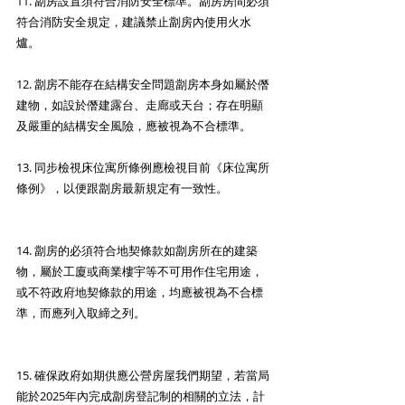
11. 劏房設置須符合消防安全標準。劏房房間必須
符合消防安全規定，建議禁止劏房內使用火水
爐。
12. 劏房不能存在結構安全問題劏房本身如屬於僭
建物，如設於僭建露台、走廊或天台；存在明顯
及嚴重的結構安全風險，應被視為不合標準。
13. 同步檢視床位寓所條例應檢視目前《床位寓所
條例》，以便跟劏房最新規定有一致性。
14. 劏房的必須符合地契條款如劏房所在的建築
物，屬於工廈或商業樓宇等不可用作住宅用途，
或不符政府地契條款的用途，均應被視為不合標
準，而應列入取締之列。
15. 確保政府如期供應公營房屋我們期望，若當局
能於2025年內完成劏房登記制的相關的立法，計