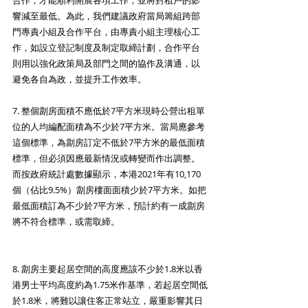
合作，才能順利開展各項工作，並將對租戶的影
響減至最低。為此，我們建議政府當局籌組跨部
門專責小組及合作平台，由專責小組主理核心工
作，如設立登記制度及制定取締計劃，合作平台
則用以強化政策局及部門之間的協作及溝通，以
避免各自為政，並提升工作效率。
7. 整個劏房面積不應低於7平方米現時公營出租單
位的人均編配面積為不少於7平方米。當局應參考
這個標準，為劏房訂定不低於7平方米的最低面積
標準，但必須因應最新情況或轉變而作出調整。
而按政府統計處數據顯示，本港2021年有10,170
個（佔比9.5%）劏房樓面面積少於7平方米。如把
最低面積訂為不少於7平方米，預計約有一成劏房
將不符合標準，或需取締。
8. 劏房主要起居空間的高度應該不少於1.8米以香
港男士平均高度約為1.75米作基準，若起居空間低
於1.8米，將難以讓住客正常站立，嚴重影響其日