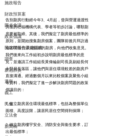
施政報告
財政預算案
告別劏房行動經今年3、4月起，曾與營運過渡性
圓桌會議
房屋的社福機構代表、學者等初步討論，哪類劏
房要被取締。其後，我們擬定了劏房最低標準的
政策倡議
原則，並開始搜集劏房個案，團隊前後共拜訪過
民建聯報告及建議書
逾20間居住環境較差的劏房，向他們收集意見。
我們後來向工作組初步說明劏房最低標準的意
調查
見，並邀請工作組組長黃偉綸副司長及副組長何
永賢局長落區，讓他們與居住環境較差的劏房戶
新冠肺炎
直接溝通。經過數個月以來比較個案及聚焦小組
選舉
等資料，我們擬定了進一步解決劏房問題的政策
倡議目的：
義工
民生
1. 確立劏房居住環境最低標準，包括為整個單位
面積、高度設限，讓居民居住空間得到保障；
立法會
2. 確立劏房樓宇安全、消防安全與衞生要求，訂
新聞稿
出最低標準；