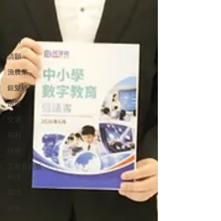
育
人才高地
聲明
請願
漁農業
銀髮經濟
房屋
交通
福利
財經
工商及創新
科技
環境
政制