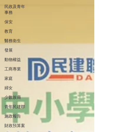
民政及青年
事務
保安
教育
醫務衛生
發展
動物權益
工商專業
家庭
婦女
少數族裔
青年民建聯
施政報告
財政預算案