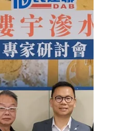
士、中國地質調查局南京地質調查中心研究員邢光福先
生、高級工程師沈加林先生、副研究員段政、副研究員
洪文濤、馬鞍山民康促進會總幹事楊祥利先生、沙田區
議員楊英瀚先生及西貢區議員莊元苳先生，倡議在香港
世界地質公園基礎上申報「中國流紋岩」世界自然遺
產，以打造兼具國際影響力與本土特色的世界自然遺產
典範。