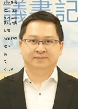
圓桌會議
政策倡議
民建聯報告
及建議書
調查
新冠肺炎
選舉
義工
民生
立法會
新聞稿
暴力
議會監察
區議會
愛國主義教