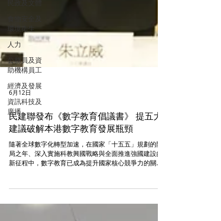
民政及文體
食物安全及
環境衛生
人力
公務員及資
助機構員工
經濟及發展
資訊科技及
廣播
6月12日
民建聯發布《數字教育倡議書》 提五大
建議破解本港數字教育發展瓶頸
隨著全球數字化轉型加速，在國家「十五五」規劃的開
局之年、深入實施科教興國戰略與全面推進強國建設的
新征程中，數字教育已成為提升國家核心競爭力的關鍵
支撐。民建聯今日（6月12日）發布《民建聯數字教育倡
議書》（下稱《倡議書》），針對本港數字教育的現存
困境提出五大核心倡議，期望特區政府短期內出台的