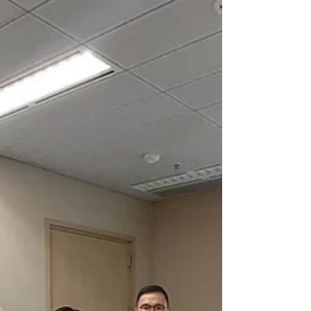
2025年6月27日
陳恒鑌召開滲水問題專家研討會 推動
《全面改革滲水辦倡議書》落實
為改善處理滲水問題機制，加快協助市民解決滲水帶來
的困擾，立法會議員陳恒鑌年初發佈了《全面改革滲水
辦倡議書》，當中提出3大核心倡議「普及新技術，重訂
立案及結案標準」、「設專案經理，完善外判顧問的監
管」、「引入仲裁制度，善用地區網絡調解」，引起社
會廣泛關注。為進一步深化推進改革滲水辦工作，陳恒
鑌議員於2025年6月25日召開「處理樓宇滲水問題專家
研討會」，各與會者均應同，應在水辦設立「重案組」
專項跟進重複發生或溯困難的嚴重水個案，並要引入先
進檢測技術組合，精準找出滲水源頭...