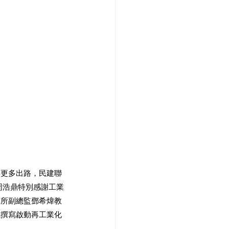
供更多出路，民建聯
周浩鼎特別感謝工業
究所副總監鄧希煒教
成撰寫啟動再工業化