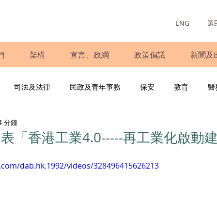
ENG
選
們
架構
宣言、政綱
政策倡議
新聞及
司法及法律
民政及青年事務
保安
教育
醫
4 分鐘
庭
婦女
少數族裔
青年民建聯
施政報告
財
「香港工業4.0-----再工業化啟動
書
調查
新冠肺炎
選舉
義工
民生
立
k.com/dab.hk.1992/videos/328496415626213