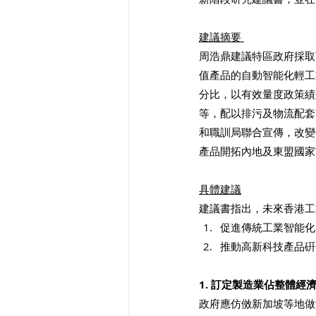
建議摘要 
周浩鼎建議特區政府採取
值產品的自動智能化輕工
分比，以有效量度政策績
等，配以排污及物流配套
和職訓局聯合宣傳，改變
產品開拓內地及東盟國家
具體建議
建議書指出，未來香港工
促進傳統工業智能化
推動高新科技產品硏
1. 訂定製造業佔整體經
政府應仿傚新加坡等地做