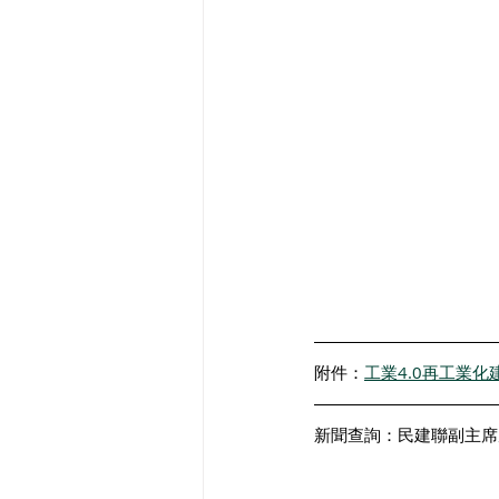
附件：
工業4.0再工業化
新聞查詢：民建聯副主席周浩鼎