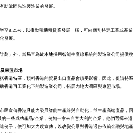
有助鞏固先進製造業的發展。 
半至8.25%，以推動飛機租賃業發展一樣，可向個別特定工業或產
化發展。 
計劃」外，當局宜為於本地採用智能生產線系統的製造業公司提供稅
地及東盟市場 
括香港特區，預料香港的貿易出口產品會續受影響，因此，促請特
助香港再工業化下的製造業公司，拓展內地大灣區與東盟市場。 
市民宣傳香港具能力發展智能生產線與自動化，並生產高端產品，
發展的一些成功產品/企業，例如一家來自意大利的企業，他們選擇來
這例子，便可加大力度宣傳，以改變公眾對香港過份依賴金融與地