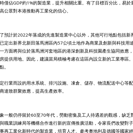
時僅佔GDP約1%的製造業，提升相關比重。有了目標百分比，易於
高公眾對本港推動再工業化的信心。 
了預計於2022年落成的先進製造業中心以外，其他可行地點包括新
已定出新界北新田落馬洲區內57公頃土地作為商業及創新與科技用
一方面將與位於落馬洲河套地區的港深創新及科技園產生協同效應
房提供用地。因此，建議當局積極考慮在這區內設立新的工業專區
點。 
定行業而設的用水系統、排污設施、凍倉、儲存、物流配送中心等
商達致群聚效應，提高生產效率。 
象一般仍停留於60至70年代，勞動密集及工人待遇差的觀感，缺乏對
與職業訓練局等機構合作進行新的宣傳推廣活動，令家長們改變對
事再工業化新時代的製造業，培育人才。參考奧地利及德國等國家