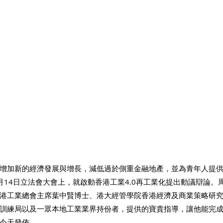
增加新的經濟發展與增長，減低過於側重金融地產，並為青年人提
月14日立法會大會上，就啟動香港工業4.0再工業化提出動議辯論。
港工業總會主席葉中賢博士、港大經管學院香港經濟及商業策略研
訓練局以及一眾本地工業業界持份者，提供的寶貴指導，讓他能完
今天發佈。 