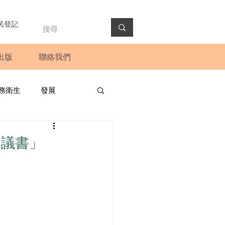
民登記
出版
聯絡我們
務衛生
發展
政預算案
圓桌會議
建議書」
法會
新聞稿