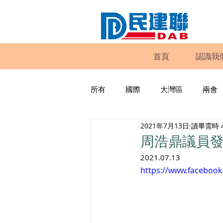
首頁
認識我
所有
國際
大灣區
兩會
2021年7月13日
讀畢需時 
動物權益
工商專業
家
周浩鼎議員發表
2021.07.13
政策倡議
民建聯報告及建議
https://www.faceboo
暴力
議會監察
區議會