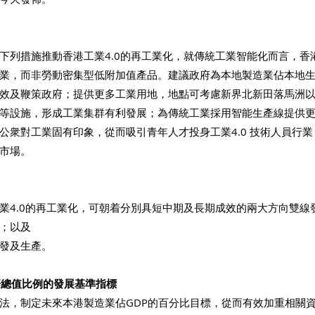
下列措施推動香港工業4.0的再工業化，就傳統工業智能化而言，香
業，而非勞動密集型低附加值產品。建議政府為本地製造業佔本地
效及鞭策政府；提供更多工業用地，地點可考慮新界北新田落馬洲
等設施，形成工業集群有利發展；為傳統工業採用智能生產線提供
公衆對工業固有印象，從而吸引青年人才投身工業4.0 技術人員行
市場。 
業4.0的再工業化，可朝着分別具短中期及長期成效的兩大方向雙線發
；以及 
發及生產。 
濟總值比例的發展基準指標 
法，制定未來本港製造業佔GDP的百分比目標，從而有效加重相關