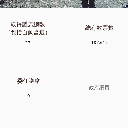
取得議席總數
總有效票數
（包括自動當選）
187,617
37
委任議席
政府網頁
0