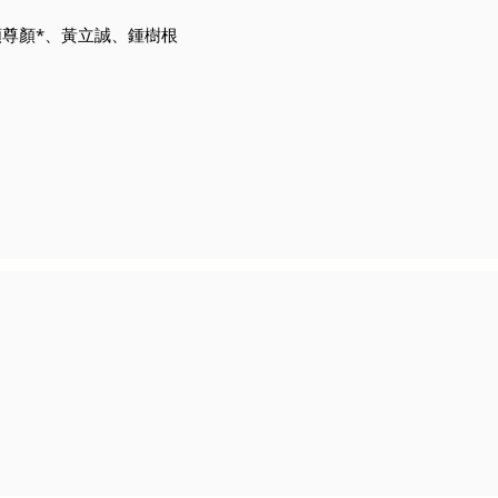
顏尊顏*、黃立誠、鍾樹根