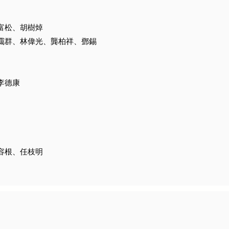
富松、胡樹焯
陳靄群、林偉光、龔柏祥、鄧錫
李德康
容根、任枝明