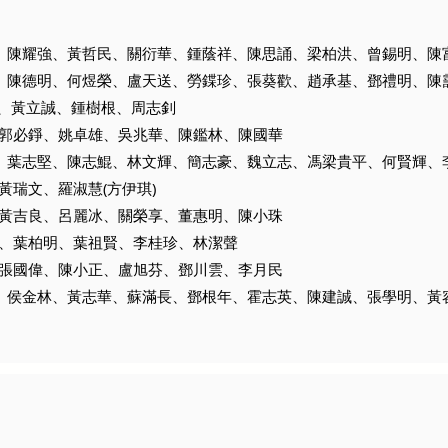
國謙、陳耀強、黃哲民、關衍華、鍾蔭祥、陳思誦、梁柏洪、曾錫明、陳
啟昌、陳德明、何煜榮、盧天送、勞鍱珍、張葵歡、趙承基、鄧禮明、
、黃立誠、鍾樹根、周志釗
、郭必錚、姚卓雄、吳兆華、陳鑑林、陳國華
紅英、葉志堅、陳志鯤、林文輝、簡志豪、魏立志、馮梁貴平、何賢輝、
黃瑞文、羅淑慧(方伊琪)
、黃吉良、呂麗冰、關榮享、董惠明、陳小珠
文、葉柏明、葉祖賢、李桂珍、林潔聲
、張國偉、陳小正、盧旭芬、鄧川雲、李月民
忠平、侯金林、黃志華、蘇滿長、鄧根年、霍志英、陳建誠、張學明、黃