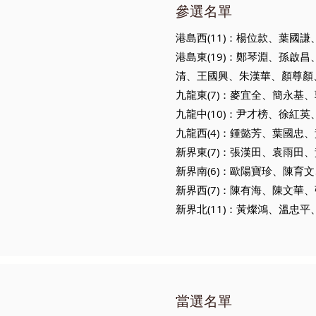
參選名單
港島西(11)：楊位款、葉
港島東(19)：鄭琴淵、孫
清、王國興、朱漢華、顏尊顏
九龍東(7)：麥宜全、簡永基
九龍中(10)：尹才榜、徐
九龍西(4)：鍾懿芳、葉國忠、
新界東(7)：張漢田、袁雨田
新界南(6)：歐陽寶珍、陳育
新界西(7)：陳有海、陳文華
新界北(11)：黃燦鴻、溫
當選名單