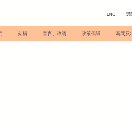
ENG
選
們
架構
宣言、政綱
政策倡議
新聞及
舉