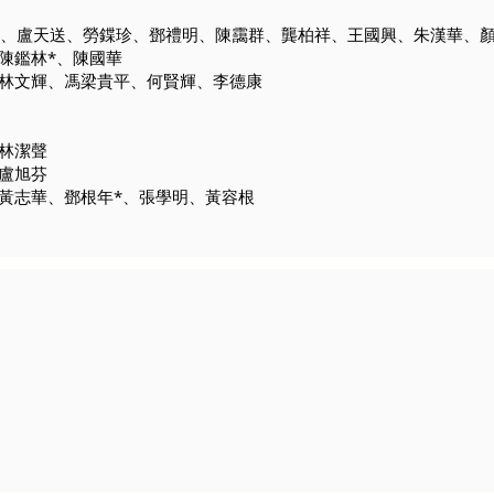
啟昌、盧天送、勞鍱珍、鄧禮明、陳靄群、龔柏祥、王國興、朱漢華、
、陳鑑林*、陳國華
、林文輝、馮梁貴平、何賢輝、李德康
、林潔聲
、盧旭芬
、黃志華、鄧根年*、張學明、黃容根