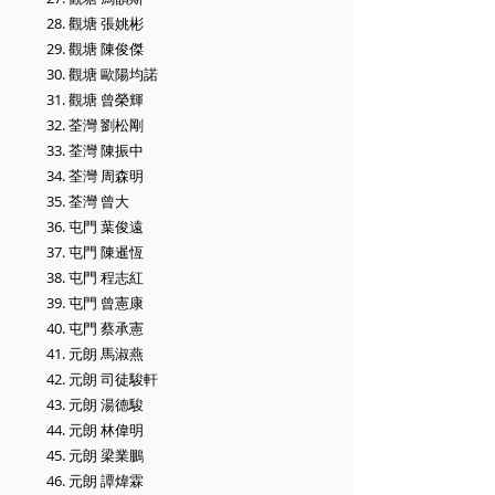
28. 觀塘 張姚彬
29. 觀塘 陳俊傑
30. 觀塘 歐陽均諾
31. 觀塘 曾榮輝
32. 荃灣 劉松剛
33. 荃灣 陳振中
34. 荃灣 周森明
35. 荃灣 曾大
36. 屯門 葉俊遠
37. 屯門 陳暹恆
38. 屯門 程志紅
39. 屯門 曾憲康
40. 屯門 蔡承憲
41. 元朗 馬淑燕
42. 元朗 司徒駿軒
43. 元朗 湯德駿
44. 元朗 林偉明
45. 元朗 梁業鵬
46. 元朗 譚煒霖