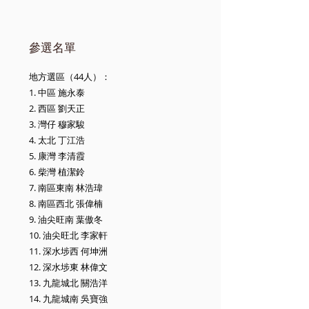
參選名單
地方選區（44人）：
1. 中區 施永泰
2. 西區 劉天正
3. 灣仔 穆家駿
4. 太北 丁江浩
5. 康灣 李清霞
6. 柴灣 植潔鈴
7. 南區東南 林浩瑋
8. 南區西北 張偉楠
9. 油尖旺南 葉傲冬
10. 油尖旺北 李家軒
11. 深水埗西 何坤洲
12. 深水埗東 林偉文
13. 九龍城北 關浩洋
14. 九龍城南 吳寶強