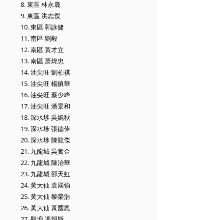
8. 東區 林永晟
9. 東區 洪志傑
10. 東區 郭詠健
11. 南區 劉毅
12. 南區 黃才立
13. 南區 蕭煒忠
14. 油尖旺 劉柏祺
15. 油尖旺 楊鎮華
16. 油尖旺 蔡少峰
17. 油尖旺 潘景和
18. 深水埗 吳婉秋
19. 深水埗 張德偉
20. 深水埗 陳龍傑
21. 九龍城 吳奮金
22. 九龍城 陳治華
23. 九龍城 邵天虹
24. 黃大仙 袁國強
25. 黃大仙 黎榮浩
26. 黃大仙 黃國恩
27. 觀塘 馮韻斯