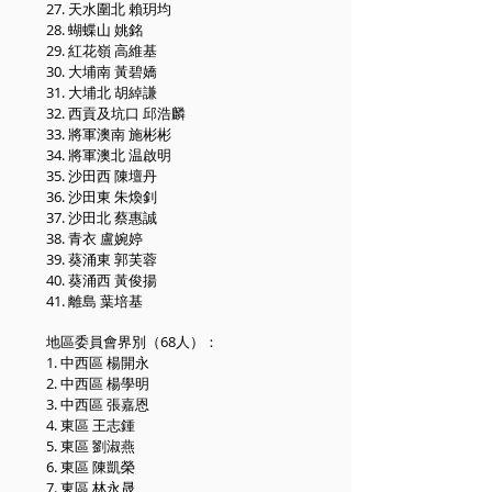
27. 天水圍北 賴玥均
28. 蝴蝶山 姚銘
29. 紅花嶺 高維基
30. 大埔南 黃碧嬌
31. 大埔北 胡綽謙
32. 西貢及坑口 邱浩麟
33. 將軍澳南 施彬彬
34. 將軍澳北 温啟明
35. 沙田西 陳壇丹
36. 沙田東 朱煥釗
37. 沙田北 蔡惠誠
38. 青衣 盧婉婷
39. 葵涌東 郭芙蓉
40. 葵涌西 黃俊揚
41. 離島 葉培基
地區委員會界別（68人）：
1. 中西區 楊開永
2. 中西區 楊學明
3. 中西區 張嘉恩
4. 東區 王志鍾
5. 東區 劉淑燕
6. 東區 陳凱榮
7. 東區 林永晟