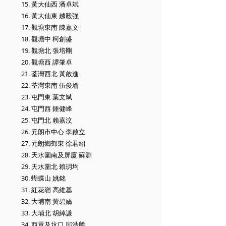
15. 黃大仙西 潘卓斌
16. 黃大仙東 越毅強
17. 觀塘東南 陳嘉文
18. 觀塘中 柯創盛
19. 觀塘北 張培剛
20. 觀塘西 譚肇卓
21. 荃灣西北 黃啟進
22. 荃灣東南 伍俊瑜
23. 屯門東 葉文斌
24. 屯門西 鍾健峰
25. 屯門北 賴嘉汶
26. 元朗市中心 李啟立
27. 元朗鄉郊東 徐君紹
28. 天水圍南及屏廈 蘇淵
29. 天水圍北 賴玥均
30. 蝴蝶山 姚銘
31. 紅花嶺 高維基
32. 大埔南 黃碧嬌
33. 大埔北 胡綽謙
34. 西貢及坑口 邱浩麟