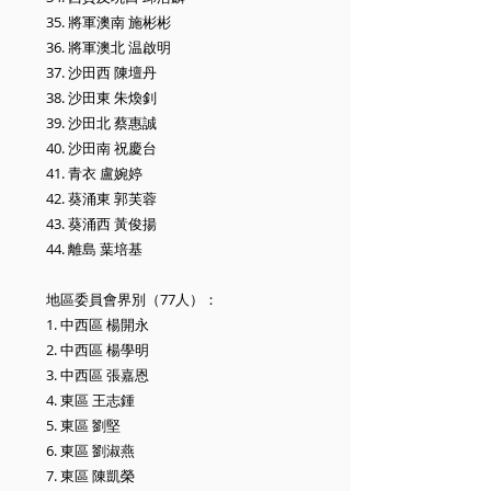
35. 將軍澳南 施彬彬
36. 將軍澳北 温啟明
37. 沙田西 陳壇丹
38. 沙田東 朱煥釗
39. 沙田北 蔡惠誠
40. 沙田南 祝慶台
41. 青衣 盧婉婷
42. 葵涌東 郭芙蓉
43. 葵涌西 黃俊揚
44. 離島 葉培基
地區委員會界別（77人）：
1. 中西區 楊開永
2. 中西區 楊學明
3. 中西區 張嘉恩
4. 東區 王志鍾
5. 東區 劉堅
6. 東區 劉淑燕
7. 東區 陳凱榮