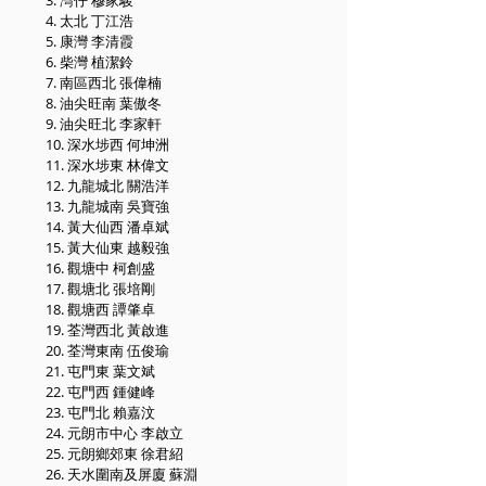
3. 灣仔 穆家駿
4. 太北 丁江浩
5. 康灣 李清霞
6. 柴灣 植潔鈴
7. 南區西北 張偉楠
8. 油尖旺南 葉傲冬
9. 油尖旺北 李家軒
10. 深水埗西 何坤洲
11. 深水埗東 林偉文
12. 九龍城北 關浩洋
13. 九龍城南 吳寶強
14. 黃大仙西 潘卓斌
15. 黃大仙東 越毅強
16. 觀塘中 柯創盛
17. 觀塘北 張培剛
18. 觀塘西 譚肇卓
19. 荃灣西北 黃啟進
20. 荃灣東南 伍俊瑜
21. 屯門東 葉文斌
22. 屯門西 鍾健峰
23. 屯門北 賴嘉汶
24. 元朗市中心 李啟立
25. 元朗鄉郊東 徐君紹
26. 天水圍南及屏廈 蘇淵