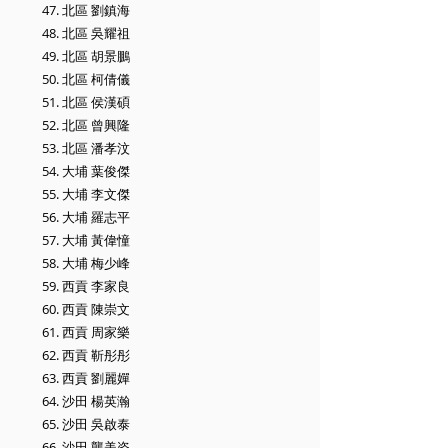
47. 北區 劉鎮海
48. 北區 吳耀祖
49. 北區 胡景鵬
50. 北區 柯倩儀
51. 北區 侯漢碩
52. 北區 曾興隆
53. 北區 潘孝汶
54. 大埔 葉俊傑
55. 大埔 李文傑
56. 大埔 羅志平
57. 大埔 黃偉憧
58. 大埔 梅少峰
59. 西貢 李家良
60. 西貢 陳崇文
61. 西貢 周家樂
62. 西貢 靳彤彤
63. 西貢 劉麗嬋
64. 沙田 楊英瀚
65. 沙田 吳啟泰
66. 沙田 龔美姿