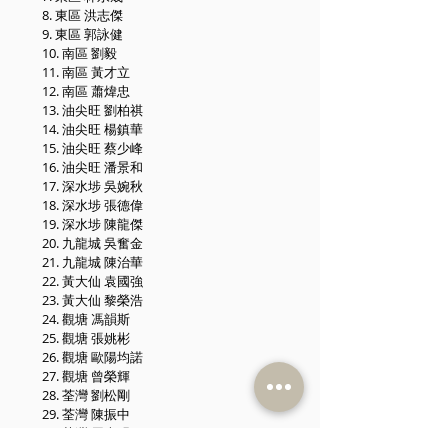
8. 東區 洪志傑
9. 東區 郭詠健
10. 南區 劉毅
11. 南區 黃才立
12. 南區 蕭煒忠
13. 油尖旺 劉柏祺
14. 油尖旺 楊鎮華
15. 油尖旺 蔡少峰
16. 油尖旺 潘景和
17. 深水埗 吳婉秋
18. 深水埗 張德偉
19. 深水埗 陳龍傑
20. 九龍城 吳奮金
21. 九龍城 陳治華
22. 黃大仙 袁國強
23. 黃大仙 黎榮浩
24. 觀塘 馮韻斯
25. 觀塘 張姚彬
26. 觀塘 歐陽均諾
27. 觀塘 曾榮輝
28. 荃灣 劉松剛
29. 荃灣 陳振中
30. 荃灣 周森明