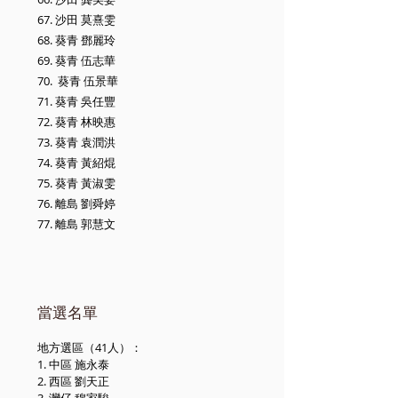
67. 沙田 莫熹雯
68. 葵青 鄧麗玲
69. 葵青 伍志華
70. 葵青 伍景華
71. 葵青 吳任豐
72. 葵青 林映惠
73. 葵青 袁潤洪
74. 葵青 黃紹焜
75. 葵青 黃淑雯
76. 離島 劉舜婷
77. 離島 郭慧文
當選名單
地方選區（41人）：
1. 中區 施永泰
2. 西區 劉天正