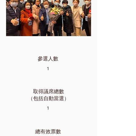
參選人數
1
取得議席總數
（包括自動當選）
1
總有效票數