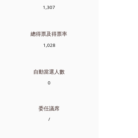
1,307
總得票及得票率
1,028
自動當選人數
0
委任議席
/