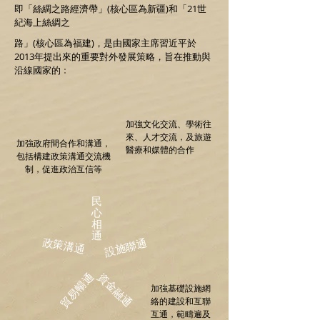
即「絲綢之路經濟帶」(核心區為新疆)和「21世
紀海上絲綢之
路」(核心區為福建)，是由國家主席習近平於
2013年提出來的重要對外發展策略，旨在推動與
沿線國家的﹕
加強文化交流、學術往
來、人才交流，及旅遊
加強政府間合作和溝通，
醫療和媒體的合作
包括構建政策溝通交流機
制，促進政治互信等
民
心
相
通
政策溝通
設施聯通
貿易暢通
資金融通
加強基礎設施網
絡的建設和互聯
互通，範疇遍及