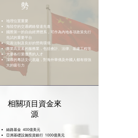
勢
地理位置重要
海陸空的交通網絡發達先進
國際第一的自由經濟體系，可作為內地各項政策先行
先試的重要平台
完善法制及良好的營商環境
專業高質素的服務業，包括會計、法律、基建工程等
大量各行業優秀的人才
深厚的粵語文化底蘊，對海外華僑及外國人都有很強
大的吸引力
相關項目資金來
源
絲路基金 400億美元
亞洲基礎設施投資銀行 1000億美元