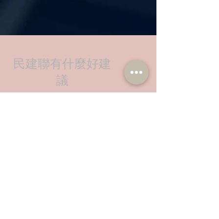
民建聯有什麼好建
議
特區政府加強與「一帶一路」沿線地區政府部門的溝
通及協調，以及直接帶領港企進行考察，提高相互的
簽證、交通往來、通關、認證及稅務等便利政策
推動亞投行、金磚國家發展銀行及絲路基金等金融機
構以香港為基地，從事相關的融資、財資管理及項目
風險管理等業務，發揮香港在金融業的獨特優勢
利用儲備，爭取在「絲路基金」 下設立子基金，支援
香港企業投資於「一帶一路」的項目
吸引沿線國家金融機構來港設立總部及分部，支持雙
方機構建立溝通協調機制，開展業務合作
善用「伊斯蘭金融」優勢，拓展有關債券及融資業務
爭取作為「一帶一路」的重要融資平台，進一步強化
香港作為區內具領導地位的國際投融資平台的地位