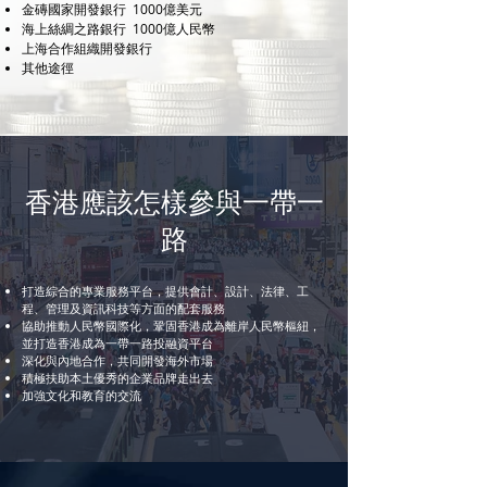
金磚國家開發銀行 1000億美元
海上絲綢之路銀行 1000億人民幣
上海合作組織開發銀行
其他途徑
香港應該怎樣參與一帶一
路
打造綜合的專業服務平台，提供會計、設計、法律、工
程、管理及資訊科技等方面的配套服務
協助推動人民幣國際化，鞏固香港成為離岸人民幣樞紐，
並打造香港成為一帶一路投融資平台
深化與內地合作，共同開發海外市場
積極扶助本土優秀的企業品牌走出去
加強文化和教育的交流