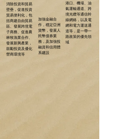
港口、機場、油
消除投資和貿易
氣運輸通道、跨
壁壘，促進投資
境光纜等通信幹
貿易便利化，包
加強金融合
線網絡，以及電
括商建自由貿易
作，穩定亞洲
網和電力運送通
區、發展跨境電
貨幣，發展人
道等，是一帶一
子商務、促進農
民幣債券業
路政策的優先領
林牧漁業合作、
務，及加強投
域
發展新興產業，
融資和信用體
鼓勵投資及優化
系建設
營商環境等