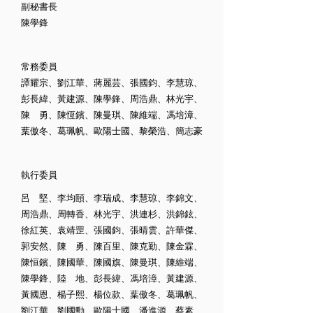
副秘書長
陳學鋒
常務委員
譚耀宗、劉江華、蔣麗芸、張國鈞、李慧琼、
彭長緯、黃建源、陳學鋒、周浩鼎、林光宇、
陳 勇、陳恆鑌、陳曼琪、陳維端、馮培漳、
葉傲冬、葛珮帆、歐陽士國、黎榮浩、簡志豪
執行委員
呂 堅、李均頤、李瑞成、李慧琼、李錦文、
周浩鼎、周轉香、林光宇、洪連杉、洪錦鉉、
徐紅英、袁靖罡、張國鈞、張晴雲、許華傑、
郭安然、陳 勇、陳百里、陳克勤、陳金霖、
陳恒鑌、陳國華、陳國旗、陳曼琪、陳維端、
陳學鋒、陸 地、彭長緯、馮培漳、黃建源、
黃國恩、楊子熙、楊位款、葉傲冬、葛珮帆、
劉江華、劉國勳、歐陽士國、潘進源、蔡素