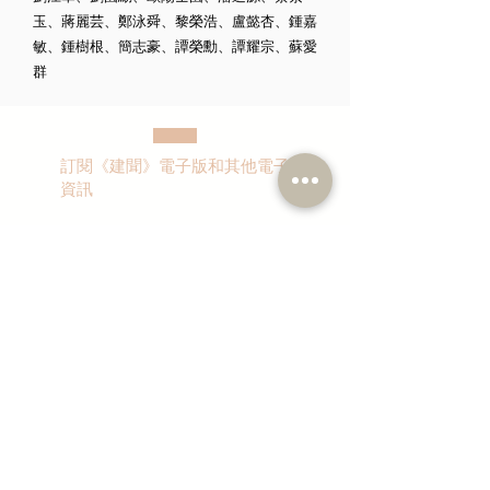
玉、蔣麗芸、鄭泳舜、黎榮浩、盧懿杏、鍾嘉
敏、鍾樹根、簡志豪、譚榮勳、譚耀宗、蘇愛
群
訂閱《建聞》電子版和其他電子
資訊
>
本人同意我的個人資料被用
作民建聯通知我有關資訊。