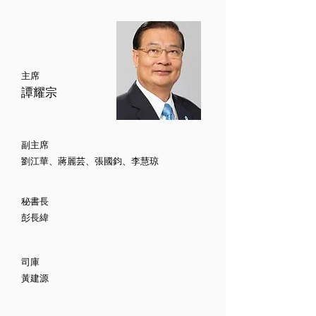
主席
譚耀宗
副主席
劉江華、蔣麗芸、張國鈞、李慧琼
秘書長
彭長緯
司庫
黃建源