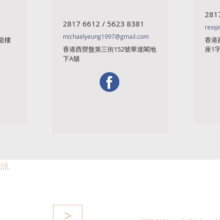
281
2817 6612 / 5623 8381
rexip
michaelyeung1997@gmail.com
龍樓
香港
香港西營盤第三街152號華達閣地
座1
下A舖
資訊
>