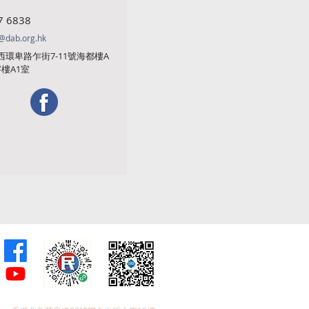
7 6838
@dab.org.hk
西環卑路乍街7-11號海都樓A
字樓A1室