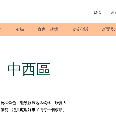
ENG
選
們
架構
宣言、政綱
政策倡議
新聞及
－
中西區
的橋樑角色，繼續發展地區網絡，發揮人
作優勢，認真處理好市民的每一個求助。