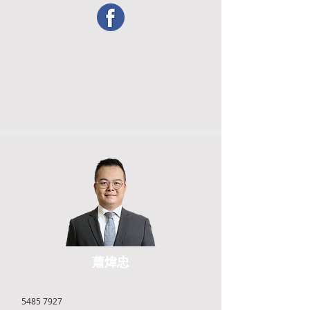
蕭煒忠
5485 7927