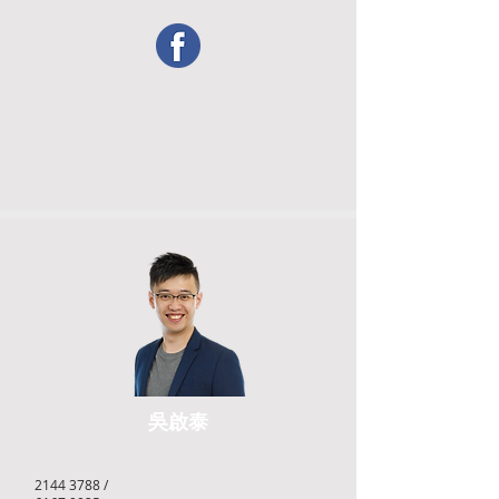
吳啟泰
2144 3788
/