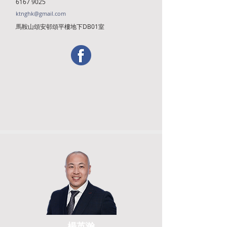
6167 9025
ktnghk@gmail.com
馬鞍山頌安邨頌平樓地下DB01室
楊英瀚