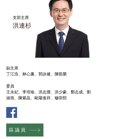
支部主席
洪連杉
副主席
丁江浩、林心廉、郭詠健、陳凱榮
委員
王永妃、李培瑜、洪志傑、洪少豪、鄭志成、劉
淑燕、陳紫晶、歐陽進祥、穆崇熙
區議員