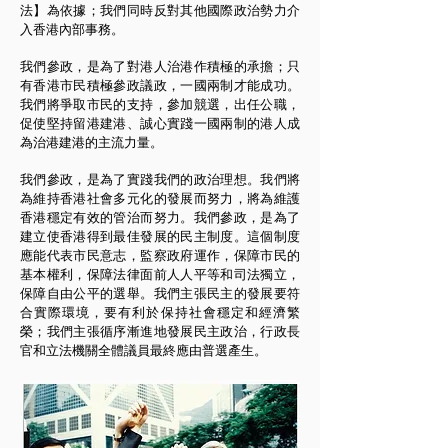
法】為依據；我們同時反對其他國際政治勢力介
入香港內部事務。
我們參政，是為了對港人治港作積極的承擔；只
有香港市民積極參政議政，一國兩制才能成功。
我們將爭取市民的支持，參加競選，出任公職，
促使堅持留港建港、誠心實踐一國兩制的港人成
為治港建港的主流力量。
我們參政，是為了實踐我們的政治理想。我們將
為維持香港社會多元化的發展而努力，將為維護
香港穩定有效的管治而努力。我們參政，是為了
建立使香港得到最佳發展的民主制度。這個制度
應能代表市民意志，監察政府運作，保障市民的
基本權利，保障法律面前人人平等和司法獨立，
保障自由公平的選舉。我們主張民主的發展要符
合實際環境，要有利於保持社會穩定和經濟繁
榮；我們主張循序漸進地發展民主政治，行政長
官和立法機關全體議員最終應由普選產生。