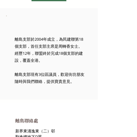
離島支部於2004年成立，為民建聯第18
個支部，首任支部主席是周轉香女士。
經歷12年，聯盟終於完成18個支部的建
設，覆蓋全港。
離島支部現有3位區議員，歡迎街坊朋友
隨時與我們聯絡，提供寶貴意見。
離島聯絡處
新界東涌逸東（二）邨
勤逸樓地下D翼