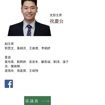
支部主席
​祝慶台
副主席
郭慧文、葉錦洪、王俊傑、李穎妤
委員
葉培基、劉舜婷、巫辰冬、鄒長福、劉濤、溫子
浩、陳炳輝、
梁燕玲、孫嘉寶、王靖翔
區議員