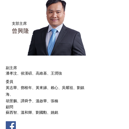
支部主席
曾興隆
副主席
潘孝汶、侯漢碩、高維基、王潤強
委員
黃志華、鄧根年、黃來娣、賴心、吳耀祖、劉鎮
海、
胡景鵬、譚舜予、溫啟華、張楠
顧問
蘇西智、溫和輝、劉國勳、姚銘