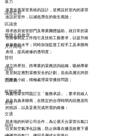
暴力
落實改善渠管系統的設計，並將設於室內的渠管
議會監察
改設於室外，以減低潛在的衞生風險； 
區議會
尋求政府規管部門及專業團體協助，就日常的渠
愛國主義教育
管維修制定工作指引及技術工藝要求，以提升維
修服務的水平；同時加強監督工程手工及承辦商
人才高地
表現，提高維修的透明度； 
聲明
成立跨界別、跨專業的渠務諮詢組織，吸納專家
請願
意見制定應對渠務安全的計劃，並由高層次跨部
門專責小組，積極處理渠管播疫問題； 
漁農業
銀髮經濟
為處理渠管問題訂立「服務承諾」，要求前線人
員及負責承辦商，在限定的合理時間內回應居民
房屋
的投訴，以及妥善完成所需的維修； 
交通
與本地的科研公司合作，為公屋天台渠管出氣口
福利
位安裝空氣淨化設施，防止病毒在擾流效應下通
過渠管排氣口，傳回高層或出面單位。 