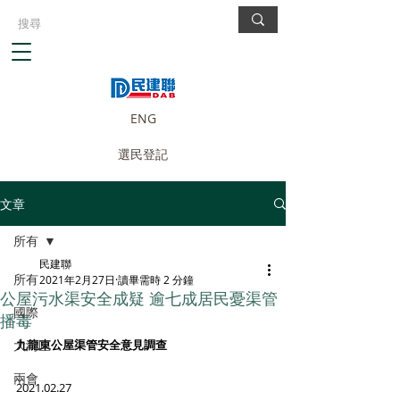
ENG
選民登記
文章
所有
民建聯
所有
2021年2月27日
讀畢需時 2 分鐘
公屋污水渠安全成疑 逾七成居民憂渠管
國際
播毒
大灣區
九龍東公屋渠管安全意見調查
兩會
2021.02.27