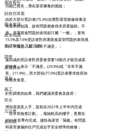
施政報告
功能已喪失，潛在渠管播毒的風險； 
財政預算案
由於大部分受訪者(75.3%)自覺對渠管維修保養沒
圓桌會議
有基本的知識，故有問題都會尋求房署協助。不
過，房署跟進問題的表現卻只屬「一般」，更有
政策倡議
15.5%及7.6%受訪者對房署跟進渠管問題的表現感
民建聯報告及建議書
到「不滿意」及「非常不滿意」； 
調查
逾四成的受訪者對房委會需要18個月才能完成渠
管檢查，表示「不滿意」(29.9%)或「非常不滿
新冠肺炎
意」(11.9%)，而大部份(77.0%)受訪者要求政府加
選舉
快檢查進度。 
義工
針對調查的結果，我們建議房委會及政府： 
民生
增加資源及人手，提前在2021年上半年內完成
立法會
「排水管檢查計劃」，風險較高的樓宇，更應在
2021年首季內完成。儘快為渠管「隔氣」有問題
新聞稿
和渠管滲漏的住戶完成合乎安全標準的維修； 