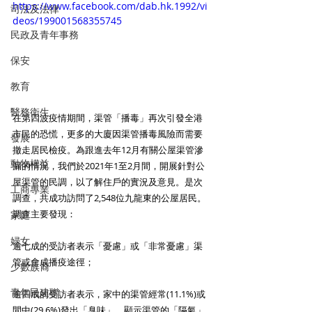
https://www.facebook.com/dab.hk.1992/vi
司法及法律
deos/199001568355745
民政及青年事務
保安
教育
醫務衛生
在第四波疫情期間，渠管「播毒」再次引發全港
市民的恐慌，更多的大廈因渠管播毒風險而需要
發展
撤走居民檢疫。為跟進去年12月有關公屋渠管滲
動物權益
漏的情況，我們於2021年1至2月間，開展針對公
屋渠管的民調，以了解住戶的實況及意見。是次
工商專業
調查，共成功訪問了2,548位九龍東的公屋居民。
調查主要發現：
家庭
婦女
逾七成的受訪者表示「憂慮」或「非常憂慮」渠
管或會成播疫途徑； 
少數族裔
青年民建聯
逾四成的受訪者表示，家中的渠管經常(11.1%)或
間中(29.6%)發出「臭味」，顯示渠管的「隔氣」