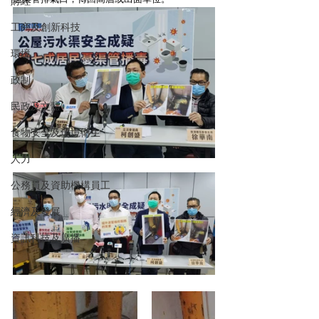
財經
工商及創新科技
環境
政制
民政及文體
食物安全及環境衛生
人力
公務員及資助機構員工
經濟及發展
資訊科技及廣播