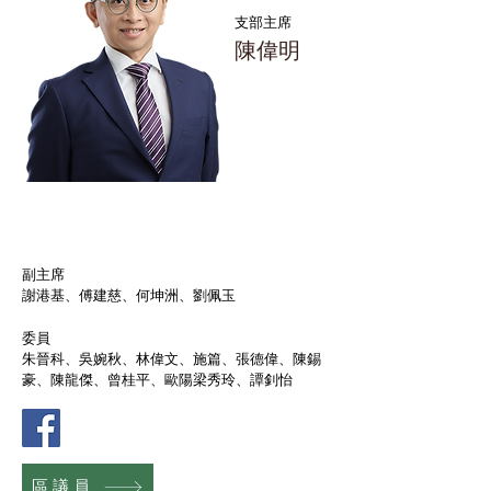
支部主席
陳偉明
副主席
謝港基、傅建慈、何坤洲、劉佩玉
委員
朱晉科、吳婉秋、林偉文、施篇、張德偉、陳錫
豪、陳龍傑、曾桂平、歐陽梁秀玲、譚釗怡
區議員