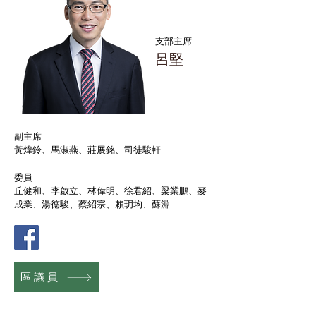
支部主席
呂堅
副主席
黃煒鈴、馬淑燕、莊展銘、司徒駿軒
委員
丘健和、李啟立、林偉明、徐君紹、梁業鵬、麥
成業、湯德駿、蔡紹宗、賴玥均、蘇淵
區議員