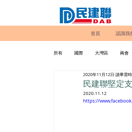
首頁
認識我
所有
國際
大灣區
兩會
2020年11月12日
讀畢需時 
動物權益
工商專業
家
民建聯堅定
2020.11.12
政策倡議
民建聯報告及建議
https://www.faceboo
暴力
議會監察
區議會