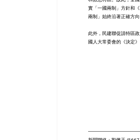
實「一國兩制」方針和《
兩制」始終沿著正確方向
此外，民建聯促請特區政
國人大常委會的《決定》
新聞聯絡：劉佩玉 (5667 6