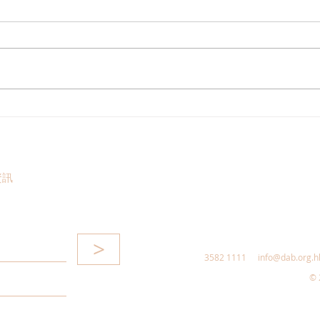
港區全國人大代表團考察安徽
立法
涇縣，調研紅色文化保護與非
敦促
遺活態傳承
助生
資訊
>
3582 1111
info@dab.org.h
© 