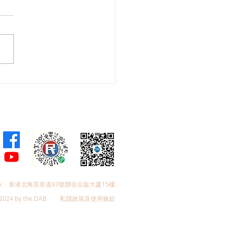
會議員林琳、蘇紹聰共同
加強生殖科技監管 加強輔
育保障
k
香港北角英皇道83號聯合出版大廈15樓
2024 by the DAB
私隱政策及使用條款