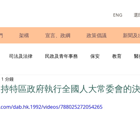
ENG
選
們
架構
宣言、政綱
政策倡議
新聞及
司法及法律
民政及青年事務
保安
教育
醫
1 分鐘
庭
婦女
少數族裔
青年民建聯
施政報告
財
支持特區政府執行全國人大常委會的
書
調查
新冠肺炎
選舉
義工
民生
立
k.com/dab.hk.1992/videos/788025272054265