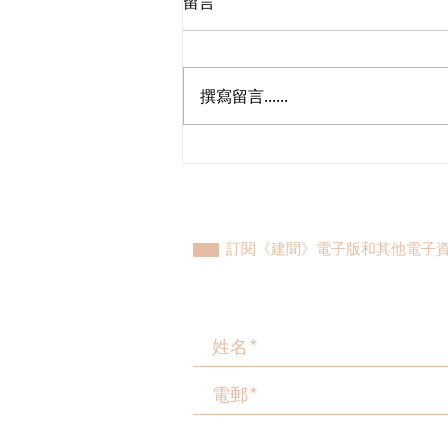
留言
撰寫留言......
民建聯參觀九龍動物管理及動
物福利綜合大樓，與政府就修
例提升動物福利、打擊走私進
行探討
訂閱《建聞》電子版和其他電子