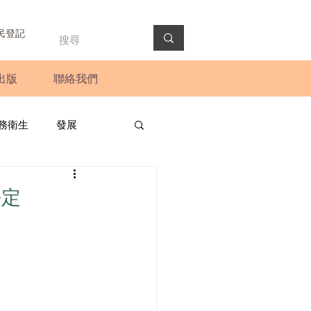
民登記
出版
聯絡我們
務衛生
發展
政預算案
圓桌會議
決定
法會
新聞稿