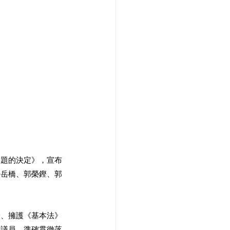
問題的決定》，宣布
楊岳橋、郭榮鏗、郭
全、擁護《基本法》
會議員，準確貫徹落