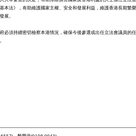
基本法》，有助維護國家主權、安全和發展利益，維護香港長期繁
發展。
府必須持續密切檢察本港情況，確保今後參選或出任立法會議員的
。
557)、黎榮浩(9198 9943)