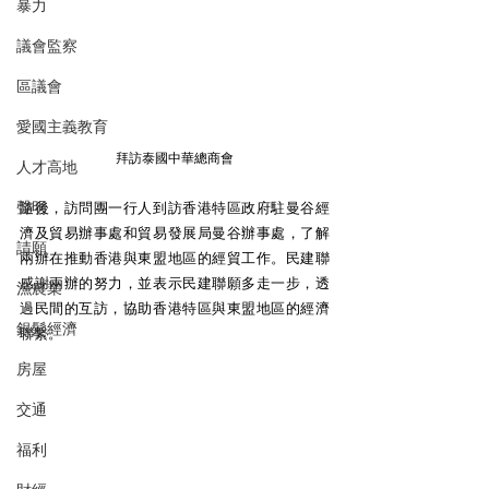
暴力
議會監察
區議會
愛國主義教育
拜訪泰國中華總商會
人才高地
聲明
隨後，訪問團一行人到訪香港特區政府駐曼谷經
濟及貿易辦事處和貿易發展局曼谷辦事處，了解
請願
兩辦在推動香港與東盟地區的經貿工作。民建聯
感謝兩辦的努力，並表示民建聯願多走一步，透
漁農業
過民間的互訪，協助香港特區與東盟地區的經濟
銀髮經濟
聯繫。
房屋
交通
福利