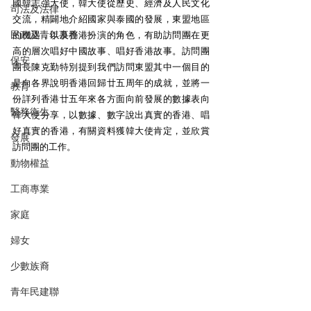
國韓志強大使，韓大使從歷史、經濟及人民文化
司法及法律
交流，精闢地介紹國家與泰國的發展，東盟地區
民政及青年事務
的機遇，以及香港扮演的角色，有助訪問團在更
高的層次唱好中國故事、唱好香港故事。訪問團
保安
團長陳克勤特別提到我們訪問東盟其中一個目的
是向各界說明香港回歸廿五周年的成就，並將一
教育
份詳列香港廿五年來各方面向前發展的數據表向
醫務衛生
韓大使分享，以數據、數字說出真實的香港、唱
好真實的香港，有關資料獲韓大使肯定，並欣賞
發展
訪問團的工作。
動物權益
工商專業
家庭
婦女
少數族裔
青年民建聯