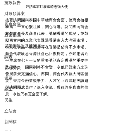
施政報告
拜訪國家駐泰國韓志強大使
財政預算案
接著訪問團與泰國中華總商會會面，總商會植根
圓桌會議
泰國，一直心繫祖國，關心香港。訪問團向商會
林楚欽會長及商會代表，講解香港的現況，並鼓
政策倡議
勵商會內的企業代表透過香港進入大灣區市場，
民建聯報告及建議書
特別在食品、農產品等在香港是佔有不少市場。
商會代表欣悉香港社會已回復穩定，亦知悉習近
調查
平主席在七月一日的重要講話肯定香港的重要性
及優勢，一國兩制將不會變，令他們對東方之珠
新冠肺炎
發展前景充滿信心。席間，商會代表就大灣區發
選舉
展、香港金融業競爭力、人才的互通流動等議題
與訪問團成員作了深入交流，獲得許多真實的信
義工
息，令他們有更全面了解。
民生
立法會
新聞稿