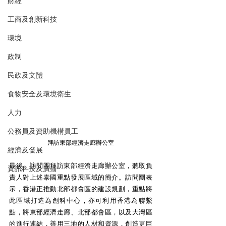
財經
工商及創新科技
環境
政制
民政及文體
食物安全及環境衛生
人力
公務員及資助機構員工
拜訪東部經濟走廊辦公室
經濟及發展
最後，訪問團拜訪東部經濟走廊辦公室，聽取負
資訊科技及廣播
責人對上述泰國重點發展區域的簡介。訪問團表
示，香港正推動北部都會區的建設規劃，重點將
此區域打造為創科中心，亦可利用香港為聯繫
點，將東部經濟走廊、北部都會區，以及大灣區
的進行連結，善用三地的人材和資源，創造更巨