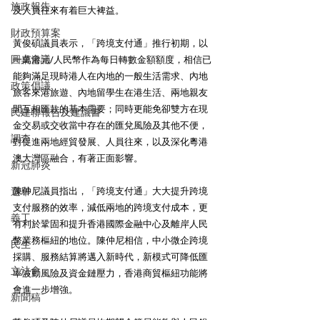
施政報告
及人員往來有着巨大裨益。
財政預算案
黃俊碩議員表示，「跨境支付通」推行初期，以
圓桌會議
一萬港元/人民幣作為每日轉數金額額度，相信已
能夠滿足現時港人在內地的一般生活需求、內地
政策倡議
旅客來港旅遊、內地留學生在港生活、兩地親友
間互相匯款的基本需要；同時更能免卻雙方在現
民建聯報告及建議書
金交易或交收當中存在的匯兌風險及其他不便，
調查
對促進兩地經貿發展、人員往來，以及深化粵港
澳大灣區融合，有著正面影響。
新冠肺炎
選舉
陳仲尼議員指出，「跨境支付通」大大提升跨境
支付服務的效率，減低兩地的跨境支付成本，更
義工
有利於鞏固和提升香港國際金融中心及離岸人民
幣業務樞紐的地位。陳仲尼相信，中小微企跨境
民生
採購、服務結算將邁入新時代，新模式可降低匯
立法會
率波動風險及資金鏈壓力，香港商貿樞紐功能將
會進一步增強。
新聞稿