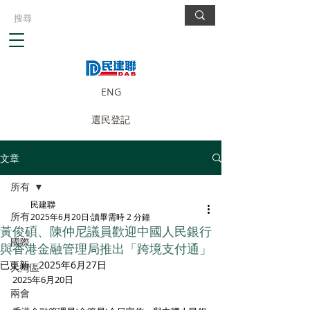
ENG
選民登記
文章
所有
民建聯
所有
2025年6月20日
讀畢需時 2 分鐘
黃俊碩、陳仲尼議員歡迎中國人民銀行
國際
與香港金融管理局推出「跨境支付通」
已更新：
2025年6月27日
大灣區
2025年6月20日
兩會