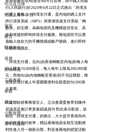
香港金融管理局(金管局)今日宣佈，與中國人民銀
司法及法律
行(人民銀行)於2025年6月22日正式推出「跨境支
付通」服務。「跨境支付通」是內地的網上支付
民政及青年事務
跨行清算系統（IBPS）與香港快速支付系統「轉
保安
數快」的互聯，為兩地居民及機構提供安全、高
效和便捷的即時跨境支付服務。兩地居民可以透
教育
過輸入收款方的手機號碼或帳戶號碼，進行即時
醫務衛生
小額跨境匯款。
發展
「跨境支付通」北向(由香港轉帳至內地)的每人每
日上限為10,000港元，每人每年上限為200,000港
動物權益
元；而南向(由內地轉帳至香港)則不另設限額，惟
工商專業
受限於現行個人年度購匯便利化額度的50,000美
元看齊。
家庭
婦女
民建聯財經事務發言人、立法會選委會界別陳仲
尼議員及會計界黃俊碩議員均 對此表示歡迎，並
少數族裔
相信「跨境支付通」的推出，大大提升香港與內
地的跨境支付效率，標誌著兩地資金相互流動便
青年民建聯
利性進入另一個新台階，對促進兩地的經貿活動