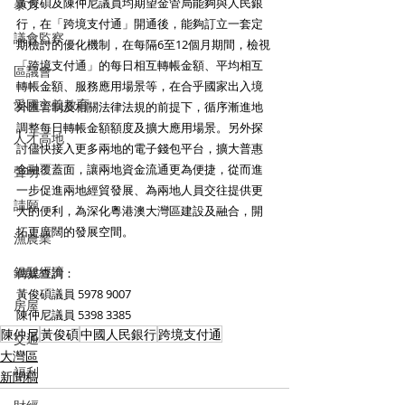
黃俊碩及陳仲尼議員均期望金管局能夠與人民銀
暴力
行，在「跨境支付通」開通後，能夠訂立一套定
議會監察
期檢討的優化機制，在每隔6至12個月期間，檢視
「跨境支付通」的每日相互轉帳金額、平均相互
區議會
轉帳金額、服務應用場景等，在合乎國家出入境
愛國主義教育
外匯管制及相關法律法規的前提下，循序漸進地
調整每日轉帳金額額度及擴大應用場景。另外探
人才高地
討儘快接入更多兩地的電子錢包平台，擴大普惠
金融覆蓋面，讓兩地資金流通更為便捷，從而進
聲明
一步促進兩地經貿發展、為兩地人員交往提供更
請願
大的便利，為深化粵港澳大灣區建設及融合，開
拓更廣闊的發展空間。
漁農業
銀髮經濟
傳媒查詢： 
黃俊碩議員 5978 9007
房屋
陳仲尼議員 5398 3385
陳仲尼
黃俊碩
中國人民銀行
跨境支付通
交通
大灣區
福利
新聞稿