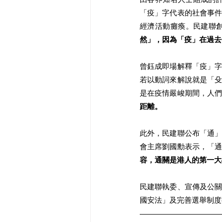
「疫」字代表的社會事
經濟活動癱瘓。民建聯
然」，因為「疫」在過去
曾鈺成即場解釋「疫」
若以動詞來解說就是「
是在疫情嚴峻期間，人
距離。
此外，民建聯公布「通
會主席劉國勳表示，「
容，通關是港人的第一大
民建聯執委、宣傳及公
國安法」及完善選舉制度