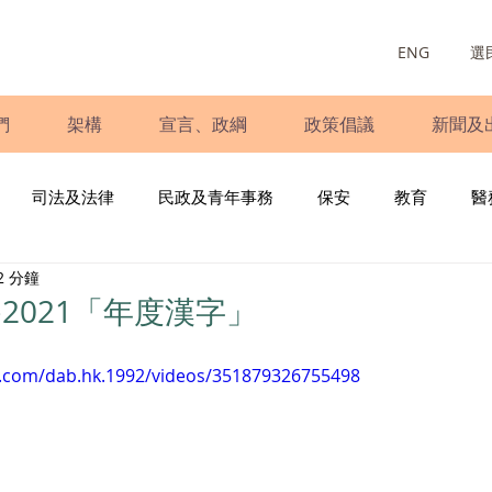
ENG
選
們
架構
宣言、政綱
政策倡議
新聞及
司法及法律
民政及青年事務
保安
教育
醫
2 分鐘
庭
婦女
少數族裔
青年民建聯
施政報告
財
2021「年度漢字」
書
調查
新冠肺炎
選舉
義工
民生
立
k.com/dab.hk.1992/videos/351879326755498