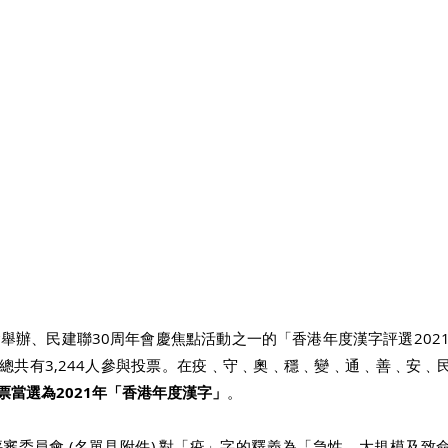
舉辦、民建聯30周年會慶焦點活動之一的「香港年度漢字評選2021
，總共有3,244人參與投票。在疫﹑守﹑奧﹑穩﹑變﹑通﹑善﹑安﹑
票當選為2021年「香港年度漢字」
。 
審委員會 (名單見附件) 對「疫」字的釋義為「急性﹑大規模及致