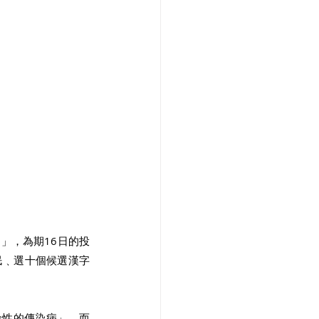
」，為期16日的投
民﹑選十個候選漢字
命性的傳染病」。而