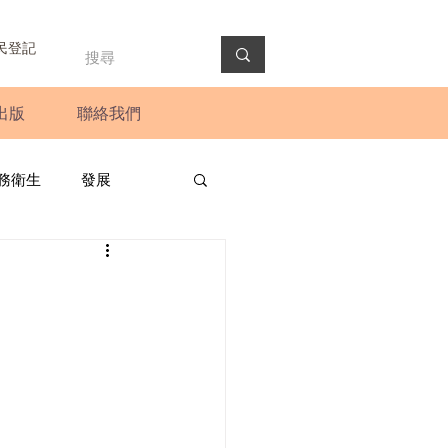
民登記
出版
聯絡我們
務衛生
發展
政預算案
圓桌會議
法會
新聞稿