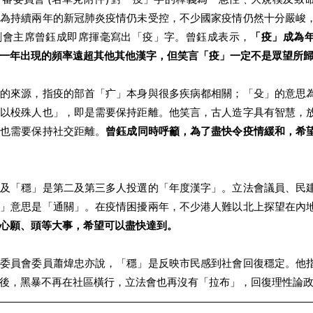
件為持續兩年的新冠肺炎疫情仍未受控，不少國家疫情仍然十分嚴峻
創會主席曾鈺成即席揮毫寫出「疫」字。曾鈺成表示，
「疫」成為
一年出現的頻率遠超其他其他漢字，但笑言「疫」一定不是眾望所
字的來源，指疫的部首「疒」本身與很多疾病都相關；「殳」的意思
殳以杸殊人也」，即是需要保持距離。他笑言，古人造字具有智慧，
們也需要保持社交距離。
曾鈺成同時呼籲，為了盡快令疫情緩和，希
」及「穩」是第二及第三多人投選的「年度漢字」。立法會議員、民
通」意思是「通關」。在疫情困擾兩年，不少港人難以北上探望在內
心願、頭等大事，希望可以盡快達到。
關委員會委員蕭煒忠亦說，「穩」是反映市民感到社會回復穩定。他
後，黑暴不再在社區橫行，立法會也再沒有「拉布」，回復理性論