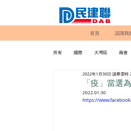
首頁
認識我
所有
國際
大灣區
兩會
2022年1月30日
讀畢需時 
動物權益
工商專業
家
「疫」當選為
2022.01.30
政策倡議
民建聯報告及建議
https://www.faceboo
暴力
議會監察
區議會