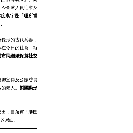
，令全球人員往來及
年度漢字是「理所當
歸。
為長形的古代兵器，
放在今日的社會，就
望市民繼續保持社交
建聯宣傳及公關委員
地的親人。
劉國勳形
指出，自落實「港區
政的局面。