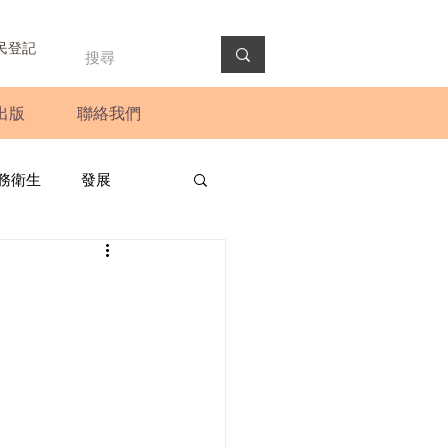
民登記
出版
聯絡我們
務衛生
發展
政預算案
圓桌會議
法會
新聞稿