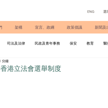
ENG
選
們
架構
宣言、政綱
政策倡議
新聞及
司法及法律
民政及青年事務
保安
教育
醫
1 分鐘
庭
婦女
少數族裔
青年民建聯
施政報告
財
善香港立法會選舉制度
書
調查
新冠肺炎
選舉
義工
民生
立