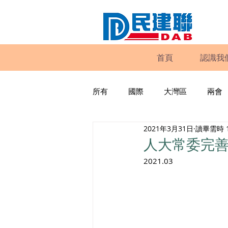
首頁
認識我
所有
國際
大灣區
兩會
2021年3月31日
讀畢需時 
動物權益
工商專業
家
人大常委完
2021.03
政策倡議
民建聯報告及建議
暴力
議會監察
區議會