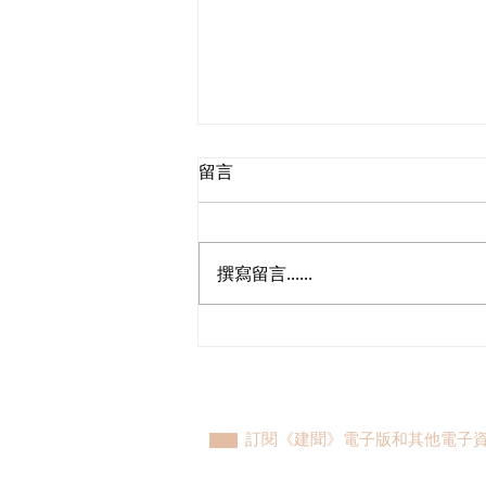
留言
撰寫留言......
民建聯期望當局持續辦好2025
年兩場選舉工作
訂閱《建聞》電子版和其他電子