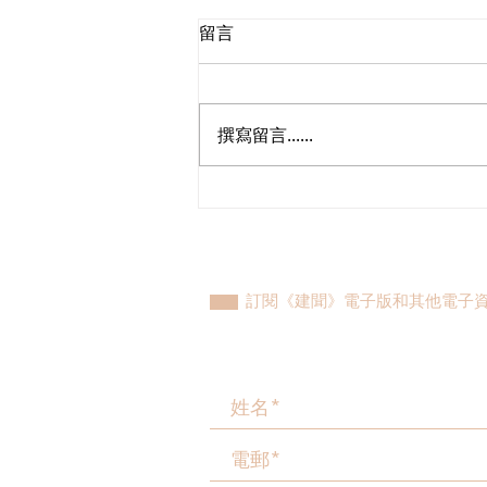
留言
撰寫留言......
立法會議員林琳、蘇紹聰共同
敦促加強生殖科技監管 加強輔
助生育保障
訂閱《建聞》電子版和其他電子