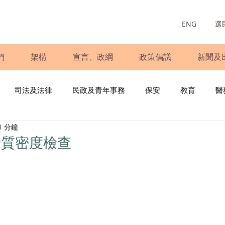
ENG
選
們
架構
宣言、政綱
政策倡議
新聞及
司法及法律
民政及青年事務
保安
教育
醫
1 分鐘
庭
婦女
少數族裔
青年民建聯
施政報告
財
骨質密度檢查
書
調查
新冠肺炎
選舉
義工
民生
立