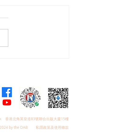
舜夥九龍城區議員落區視
樂見啟德足球盛會刺激地
費升2成，倡業界加碼優
政府強化宣傳迎未來盛事
k
香港北角英皇道83號聯合出版大廈15樓
2024 by the DAB
私隱政策及使用條款