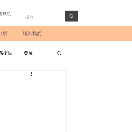
民登記
出版
聯絡我們
務衛生
發展
政預算案
圓桌會議
法會
新聞稿