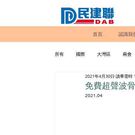
首頁
認識我
所有
國際
大灣區
兩會
2021年4月30日
讀畢需時 
動物權益
工商專業
家
免費超聲波
2021.04
政策倡議
民建聯報告及建議
暴力
議會監察
區議會