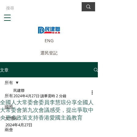
ENG
選民登記
文章
所有
民建聯
所有
2024年4月27日
讀畢需時 2 分鐘
全國人大常委會委員李慧琼分享全國人
國際
大常委會第九次會議感受，提出爭取中
央更多政策支持香港愛國主義教育
大灣區
2024年4月27日
兩會