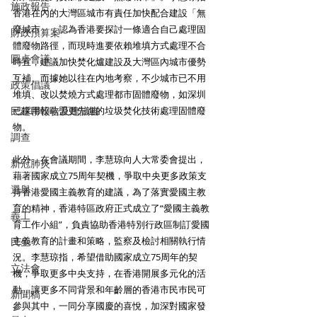
施政報告
香港在內的大灣區城市有責任加快配合建設「無
廢城市」，認為香港要探討一條適合自己處理固
財政預算案
體廢物路徑，而現時進要依賴堆填方式處理不合
圓桌會議
時宜，建議加快焚化爐建設及大灣區內城市優勢
互補。而據她以往在內地考察，不少城市已不用
政策倡議
堆填、改以焚燒方式處理都市固體廢物，如深圳
民建聯報告及建議書
已採用較歐盟更先進的垃圾焚化技術處理固體廢
物。
調查
此外，在會議期間，李慧琼向人大常委會提出，
新冠肺炎
藉著國家成立75周年契機，爭取中央更多政策支
選舉
持香港愛國主義教育的建議，為了落實愛國主教
育的精神，香港特區政府正式成立了“愛國主義教
義工
育工作小組”，負責協助香港特別行政區制訂愛國
主義教育的計畫和策略，監察及檢討相關執行情
民生
況。李慧琼指，希望借助國家成立75周年的契
立法會
機，爭取更多中央支持，在香港開展多元化的活
動，讓更多不同背景和年齡層的香港市民巿民可
新聞稿
參與其中，一同分享國慶的喜悅，加深對國家發