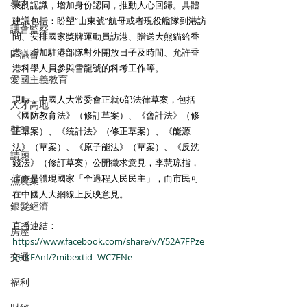
暴力
展的認識，增加身份認同，推動人心回歸。具體
建議包括：盼望“山東號”航母或者現役艦隊到港訪
議會監察
問、安排國家獎牌運動員訪港、贈送大熊貓給香
港、增加駐港部隊對外開放日子及時間、允許香
區議會
港科學人員參與雪龍號的科考工作等。
愛國主義教育
現時，中國人大常委會正就6部法律草案，包括
人才高地
《國防教育法》（修訂草案）、《會計法》（修
聲明
正草案）、《統計法》（修正草案）、《能源
法》（草案）、《原子能法》（草案）、《反洗
請願
錢法》（修訂草案）公開徵求意見，李慧琼指，
這亦是體現國家「全過程人民民主」，而市民可
漁農業
在中國人大網線上反映意見。
銀髮經濟
直播連結：
房屋
https://www.facebook.com/share/v/Y52A7FPze
交通
RHKEAnf/?mibextid=WC7FNe
福利