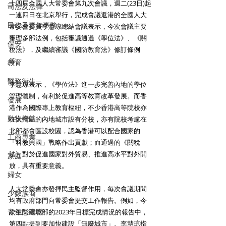
十四屆全國人大常委會第九次會議，週二(23日)起
司法及法律
一連四日在北京舉行，完成會議返港的全國人大
民政及青年事務
常委會委員李慧琼總結會議表示，今次會議主要
審理多部法例，包括審議通過《學位法》、《關
保安
稅法》，及繼續審議《國防教育法》修訂條例
等。
教育
醫務衛生
李慧琼表示，《學位法》進一步完善內地的學位
管理體制，有利於促進高等教育改革發展。而香
發展
港作為國際專上教育樞紐，不少香港高等院校亦
動物權益
在大灣區的內地城市設有分校，亦有院校考慮在
北部都會區設校園，認為香港可以配合國家的
工商專業
「科教興國」戰略作出貢獻；而通過的《關稅
法》對於促進國家對外貿易、推進高水平對外開
家庭
放，具有重要意義。
婦女
人大常委會亦發揮民主監督作用，每次會議期間
少數族裔
均有政府部門向常委會提交工作報告。例如，今
青年民建聯
次生態環境部的2023年目標完成情況的報告中，
第四點提到要加快建設「無廢城市」。李慧琼指