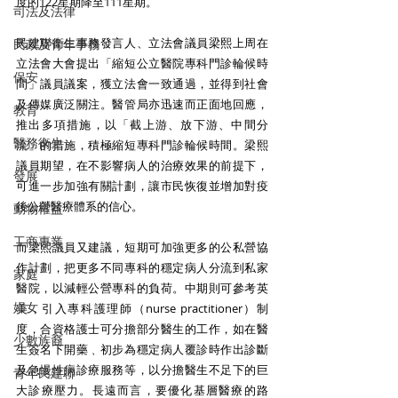
度的122星期降至111星期。
司法及法律
民建聯衛生事務發言人、立法會議員梁熙上周在
民政及青年事務
立法會大會提出「縮短公立醫院專科門診輪候時
保安
間」議員議案，獲立法會一致通過，並得到社會
及傳媒廣泛關注。醫管局亦迅速而正面地回應，
教育
推出多項措施，以「截上游、放下游、中間分
醫務衛生
流」的措施，積極縮短專科門診輪候時間。梁熙
議員期望，在不影響病人的治療效果的前提下，
發展
可進一步加強有關計劃，讓市民恢復並增加對疫
後公營醫療體系的信心。
動物權益
工商專業
而梁熙議員又建議，短期可加強更多的公私營協
作計劃，把更多不同專科的穩定病人分流到私家
家庭
醫院，以減輕公營專科的負荷。中期則可參考英
婦女
美，引入專科護理師（nurse practitioner）制
度，合資格護士可分擔部分醫生的工作，如在醫
少數族裔
生簽名下開藥﹑初步為穩定病人覆診時作出診斷
及急慢性病診療服務等，以分擔醫生不足下的巨
青年民建聯
大診療壓力。長遠而言，要優化基層醫療的路