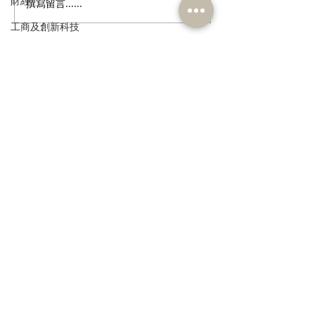
財經
撰寫留言......
陳永光歡迎中醫醫院推展
葛珮帆探訪罕見
兩項中西醫協作專病治療
發育不全症」病童
工商及創新科技
項目
倡加快創新藥物
環境
網，為病童守護
金機會
政制
訂閱《建聞》電子版和其他電子
資訊
民政及文體
食物安全及環境衛生
人力
公務員及資助機構員工
>
經濟及發展
資訊科技及廣播
本人同意我的個人資料被用
作民建聯通知我有關資訊。