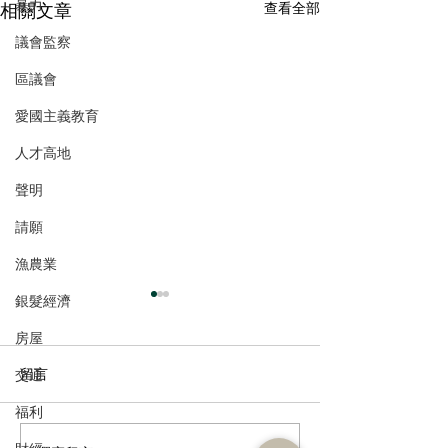
暴力
相關文章
查看全部
議會監察
區議會
愛國主義教育
人才高地
聲明
請願
漁農業
銀髮經濟
房屋
留言
交通
福利