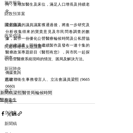
施政報告
向，並增加醫生及床位，滿足人口增長及持續老
化。
財政預算案
圓桌會議
梁熙議員的議員議案獲通過後，將進一步研究及
分析收集得來的寶貴意見及市民問卷調查的數
政策倡議
據，製作一份優化公營醫療輪候時間及公私營協
作的建議書，同時會繼續製作及發布一連十集的
民建聯報告及建議書
醫療政策專題節目《醫熙有您》，與市民一起探
調查
討公營醫療系統現時的情況、困局及解決方法。
新冠肺炎
傳媒查詢
選舉
民建聯衛生事務發言人、立法會議員梁熙 (9665 
0660)
義工
新聞稿
梁熙
醫管局
輪候時間
醫務衛生
民生
立法會
新聞稿