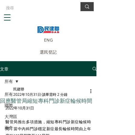
ENG
選民登記
文章
所有
民建聯
所有
2022年10月31日
讀畢需時 2 分鐘
回應醫管局縮短專科門診新症輪候時間
國際
2022年10月31日
大灣區
醫管局推出多項措施，縮短專科門診新症輪候時
兩會
間，當中內科門診穩定新症最長輪候時間由上年