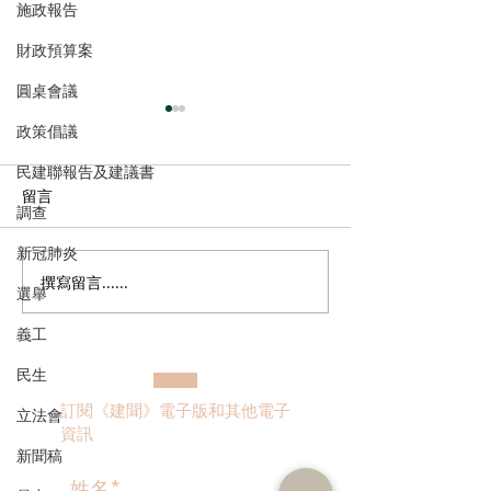
施政報告
財政預算案
圓桌會議
政策倡議
民建聯報告及建議書
留言
調查
新冠肺炎
撰寫留言......
港區全國人大代表團考察
立法會議員林琳
選舉
安徽涇縣，調研紅色文化
共同敦促加強生
義工
保護與非遺活態傳承
管 加強輔助生育
民生
訂閱《建聞》電子版和其他電子
立法會
資訊
新聞稿