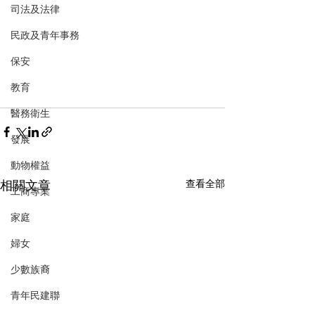
司法及法律
民政及青年事務
保安
教育
醫務衛生
發展
動物權益
相關文章
查看全部
工商專業
家庭
婦女
少數族裔
青年民建聯