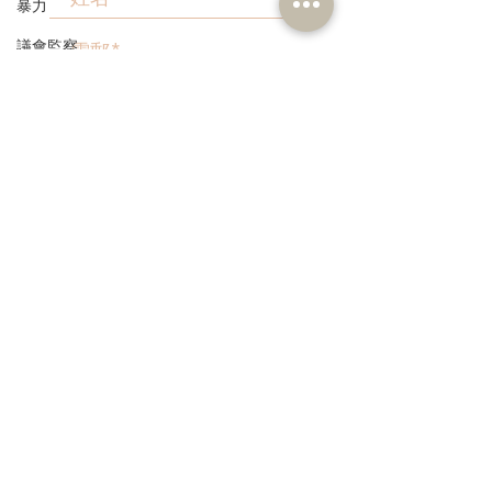
暴力
議會監察
區議會
>
愛國主義教育
人才高地
本人同意我的個人資料被用
聲明
作民建聯通知我有關資訊。
請願
漁農業
銀髮經濟
房屋
3582 1111
交通
info@dab.org.hk
福利
香港北角英皇道83號聯合出版大廈15樓