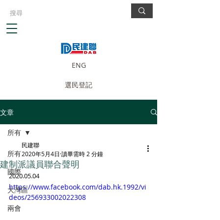
ENG
選民登記
文章
所有
民建聯
所有
2020年5月4日
讀畢需時 2 分鐘
建制派議員聯合聲明
國際
2020.05.04
https://www.facebook.com/dab.hk.1992/vi
大灣區
deos/256933002022308
兩會