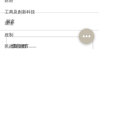
財經
工商及創新科技
留言
環境
政制
撰寫留言......
民建聯回應政府就《商品
歡迎國際統一私
民政及文體
說明條例》展開公眾諮詢
香港設聯絡辦公
食物安全及環境衛生
人力
公務員及資助機構員工
訂閱《建聞》電子版和其他電子
資訊
經濟及發展
資訊科技及廣播
>