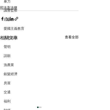
暴力
司法及法律
議會監察
區議會
愛國主義教育
相關文章
查看全部
人才高地
聲明
請願
漁農業
銀髮經濟
房屋
交通
福利