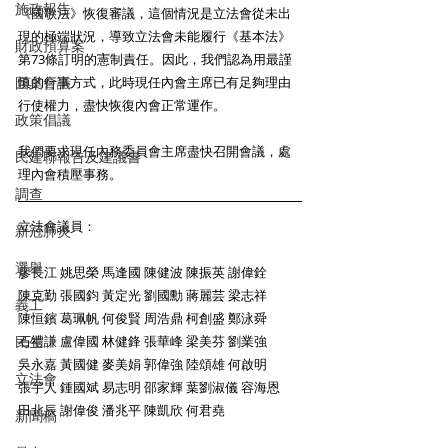
施政報告
《國歌法》恢復審議，這個情況是立法會從未出
現的極端狀況，導致立法會未能履行《基本法》
財政預算案
第73條訂明的憲制責任。因此，我們認為用最謹
慎的行事方式，此時現任內會主席已有足夠理由
圓桌會議
行使權力，盡快恢復內會正常運作。 
政策倡議
我們要求現任內務委員會主席盡快召開會議，處
民建聯報告及建議書
理內會積壓事務。 
調查
立法會議員： 
新冠肺炎
選舉
廖長江 姚思榮 馬逢國 陳健波 陳振英 謝偉銓 
陳克勤 張國鈞 黃定光 劉國勳 蔣麗芸 梁志祥 
義工
陳恒鑌 葛珮帆 何俊賢 周浩鼎 柯創盛 鄭泳舜 
石禮謙 盧偉國 林健鋒 張華峰 梁美芬 劉業強 
民生
吳永嘉 黃國健 麥美娟 郭偉強 陸頌雄 何啟明 
立法會
張宇人 鍾國斌 易志明 邵家輝 葉劉淑儀 容海恩 
田北辰 謝偉俊 潘兆平 陳凱欣 何君堯 
新聞稿