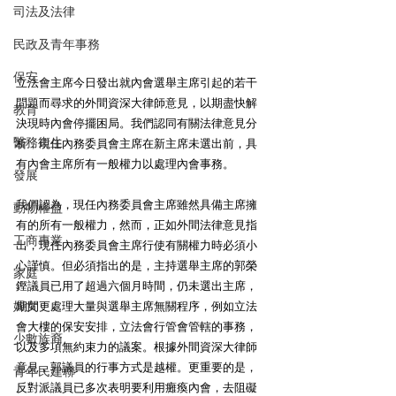
司法及法律
民政及青年事務
保安
立法會主席今日發出就內會選舉主席引起的若干
問題而尋求的外間資深大律師意見，以期盡快解
教育
決現時內會停擺困局。我們認同有關法律意見分
醫務衛生
析，現任內務委員會主席在新主席未選出前，具
有內會主席所有一般權力以處理內會事務。 
發展
我們認為，現任內務委員會主席雖然具備主席擁
動物權益
有的所有一般權力，然而，正如外間法律意見指
工商專業
出，現任內務委員會主席行使有關權力時必須小
心謹慎。但必須指出的是，主持選舉主席的郭榮
家庭
鏗議員已用了超過六個月時間，仍未選出主席，
婦女
期間更處理大量與選舉主席無關程序，例如立法
會大樓的保安安排，立法會行管會管轄的事務，
少數族裔
以及多項無約束力的議案。根據外間資深大律師
意見，郭議員的行事方式是越權。更重要的是，
青年民建聯
反對派議員已多次表明要利用癱瘓內會，去阻礙