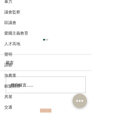
暴力
議會監察
區議會
愛國主義教育
人才高地
聲明
留言
請願
漁農業
撰寫留言......
港區全國人大常委會委員
民建聯考察港珠
銀髮經濟
李慧琼：熱烈歡迎全國人
港口岸全港首個
房屋
大常委會通過《關於授權
關」試點
香港特別行政區對皇崗口
交通
岸港方口岸及相關延伸區
福利
訂閱《建聞》電子版和其他電子
實施管轄的議案》，為“十
資訊