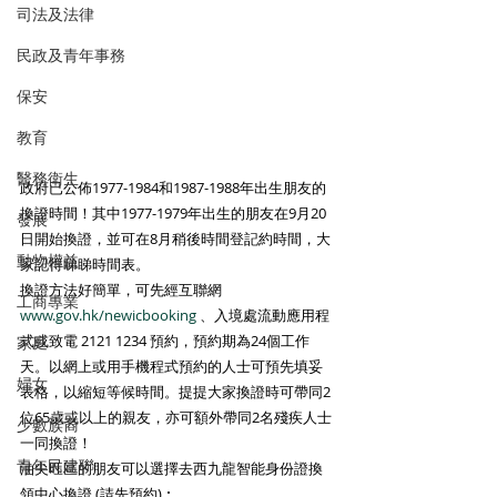
司法及法律
民政及青年事務
保安
教育
醫務衛生
政府已公佈1977-1984和1987-1988年出生朋友的
換證時間！其中1977-1979年出生的朋友在9月20
發展
日開始換證，並可在8月稍後時間登記約時間，大
動物權益
家記得睇睇時間表。
換證方法好簡單，可先經互聯網 
工商專業
www.gov.hk/newicbooking
 、入境處流動應用程
式或致電 2121 1234 預約，預約期為24個工作
家庭
天。以網上或用手機程式預約的人士可預先填妥
婦女
表格，以縮短等候時間。提提大家換證時可帶同2
位65歲或以上的親友，亦可額外帶同2名殘疾人士
少數族裔
一同換證！
青年民建聯
油尖旺區的朋友可以選擇去西九龍智能身份證換
領中心換證 (請先預約)︰