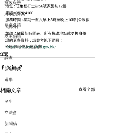
施政報告
地址 : 旺角登打士街56號家樂坊12樓
電話 : 3520 4100
財政預算案
服務時間 : 星期一至六早上8時至晚上10時 (公眾假
圓桌會議
期除外)
如想了解最新時間表、所有換證地點或更換身份
政策倡議
證的更多資料，請參考以下網頁︰ 
民建聯報告及建議書
https://www.smartid.gov.hk/
保安
調查
新冠肺炎
選舉
相關文章
查看全部
義工
民生
立法會
新聞稿