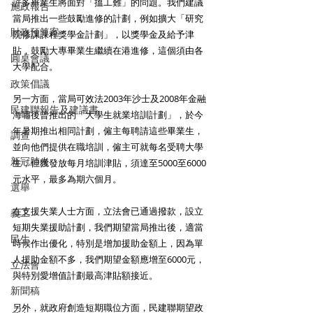
許多畢業生將面對「搵工難」的問題。我們建議
施政報告
當局推出一些鼓勵進修的計劃，例如擴大「研究
財政預算案
院修課課程獎學金計劃」，以獎學金及給予津
貼，鼓勵大專畢業生繼續在港進修，這個須由各
圓桌會議
大學配合。 
政策倡議
另一方面，當局可效法2003年沙士及2008年金融
民建聯報告及建議書
海嘯後曾推出的「大學生就業培訓計劃」，於今
年暑期推出相同計劃，僱主每聘請這些畢業生，
調查
並向他們提供在職培訓，僱主可就每名受聘大學
新冠肺炎
生，但獲發放每月培訓津貼，須達至5000至6000
元水平，最多為期六個月。 
選舉
在支援失業人士方面，立法會已通過撥款，設立
義工
短期失業援助計劃，我們期望當局推出後，適當
民生
時候作出優化，特別是增加援助金額上，因為單
人援助金額不多，我們期望金額應增至6000元，
立法會
與特別愛增值計劃最高津貼額接近。 
新聞稿
另外，就政府創造短期職位方面，民建聯期望政