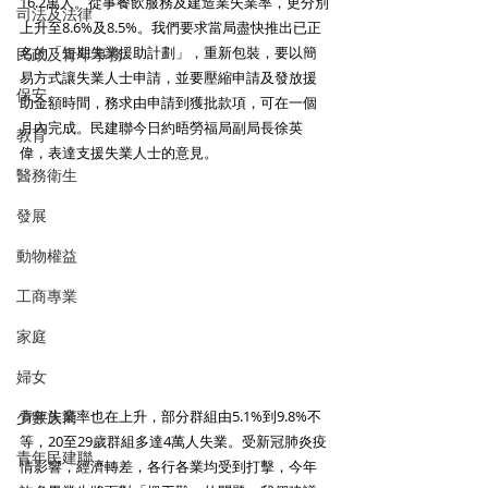
16.2萬人。從事餐飲服務及建造業失業率，更分別
司法及法律
上升至8.6%及8.5%。我們要求當局盡快推出已正
名的「短期失業援助計劃」，重新包裝，要以簡
民政及青年事務
易方式讓失業人士申請，並要壓縮申請及發放援
保安
助金額時間，務求由申請到獲批款項，可在一個
月內完成。民建聯今日約晤勞福局副局長徐英
教育
偉，表達支援失業人士的意見。 
醫務衛生
發展
動物權益
工商專業
家庭
婦女
青年失業率也在上升，部分群組由5.1%到9.8%不
少數族裔
等，20至29歲群組多達4萬人失業。受新冠肺炎疫
青年民建聯
情影響，經濟轉差，各行各業均受到打擊，今年