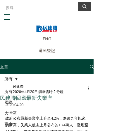
ENG
選民登記
文章
所有
民建聯
所有
2020年4月20日
讀畢需時 2 分鐘
民建聯回應最新失業率
國際
2020.04.20
大灣區
政府公布最新失業率上升至4.2%，為逾九年以來
兩會
的新高，失業人數由上月公布的13.4萬人，激增至