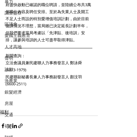
暴力
府盡快啟動已確認的職位聘請，並陸續公布共3萬
個職位內容及聘任安排。至於為失業人士及開工
議會監察
不足人士而設的特別愛增值培訓計劃，由於目前
區議會
復課情況不理想，當局雖已決定延長計劃半年，
但我們要求當局考慮以「先津貼、後培訓」安
愛國主義教育
排，讓參與培訓的人士可盡早取得津貼。 
人才高地
新聞查詢： 
聲明
立法會議員兼民建聯人力事務發言人 鄭泳舜 
請願
(6373-1979)
民建聯副秘書長兼人力事務副發言人 顏汶羽 
漁農業
(6600-2511)
銀髮經濟
房屋
福利
交通
福利