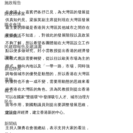
施政報告
在會議上，嘉賓們各抒己見，為大灣區的發展提
財政預算案
供真知灼見。梁振英副主席提到現在大灣區發展
圓桌會議
最主要的障礙是香港與大灣區其他城市之間存在
著很多
「
不知道」，對彼此的發展階段以及政策
政策倡議
不夠了解，所以希望各團體能在大灣區設立工作
民建聯報告及建議書
點以便多做研究。封小雲教授提出香港的經濟發
調查
展模式應該需要轉變，從以往以歐美市場為主的
模式，轉向內地以及「一帶一路」市場，同時強
新冠肺炎
調每個城市的優勢是動態的，所以香港在大灣區
選舉
的優勢也不會一成不變，需要用動態的思維來看
待香港在大灣區的角色。洪為民教授則提出香港
義工
可以在國家“雙循環”中發揮吸引人才、城市治理方
民生
面等作用，劉國勳議員則提出要調整發展思維，
建設口岸經濟，建立香港新的中心。
立法會
新聞稿
主持人陳勇在會後總結，表示支持大家的看法，