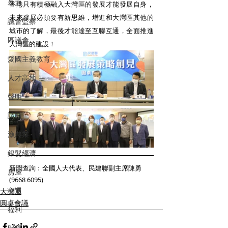
暴力
香港只有積極融入大灣區的發展才能發展自身，
未來發展必須要有新思維，增進和大灣區其他的
議會監察
城市的了解，最後才能達至互聯互通，全面推進
區議會
大灣區的建設！
愛國主義教育
人才高地
聲明
請願
漁農業
銀髮經濟
新聞查詢﹕全國人大代表、民建聯副主席陳勇
房屋
(9668 6095)
交通
大灣區
圓桌會議
福利