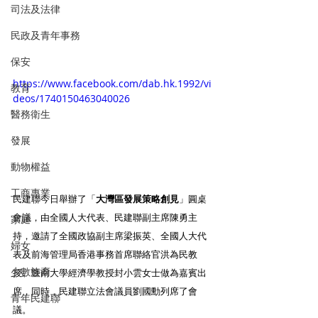
司法及法律
民政及青年事務
保安
https://www.facebook.com/dab.hk.1992/vi
教育
deos/1740150463040026
醫務衛生
發展
動物權益
工商專業
民建聯今日舉辦了「
大灣區發展策略創見
」圓桌
會議，由全國人大代表、民建聯副主席陳勇主
家庭
持，邀請了全國政協副主席梁振英、全國人大代
婦女
表及前海管理局香港事務首席聯絡官洪為民教
少數族裔
授、暨南大學經濟學教授封小雲女士做為嘉賓出
席，同時，民建聯立法會議員劉國勳列席了會
青年民建聯
議。