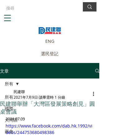
ENG
選民登記
文章
所有
民建聯
所有
2021年7月9日
讀畢需時 1 分鐘
民建聯舉辦「大灣區發展策略創見」圓
國際
桌會議
2021.07.09
大灣區
https://www.facebook.com/dab.hk.1992/vi
兩會
deos/244753680498386