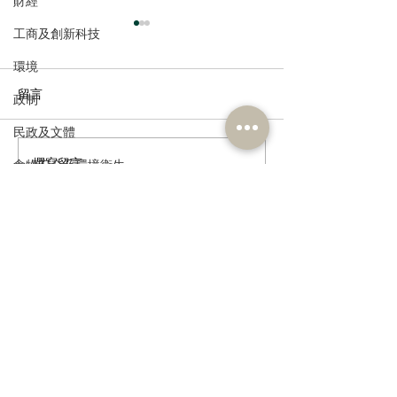
財經
工商及創新科技
環境
留言
政制
民政及文體
回應區議員宣誓安排
撰寫留言......
促請警方嚴懲違
食物安全及環境衛生
北區區議員
人力
公務員及資助機構員工
經濟及發展
訂閱《建聞》電子版和其他電子
資訊
資訊科技及廣播