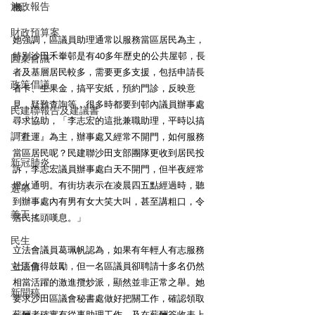
施政報告
機。
財政預算案
她強調，區議員助理通常以服務當區居民為主，
特別沙田禾輋邨是有40多年歷史的公共屋邨，長
圓桌會議
者及基層居民較多，需要更多支援，包括申請長
政策倡議
者卡、生果金，搞平安紙，預約門診，反映意
見，疑難查詢等，很多時都要到邨內議員辦事處
民建聯報告及建議書
尋求協助，「李志宏的這批兼職助理，平時以搞
調查
『社運』為主，辦事處又經常不開門，如何服務
當區居民呢？民建聯沙田支部團隊更收到居民投
新冠肺炎
訴，李志宏議員辦事處白天不開門，但半夜經常
燈火通明。有街坊表示在凌晨四五點經過時，聽
選舉
到辦事處內有男有女大笑大叫，甚至講粗口，令
義工
居民搖頭嘆息。」
民生
立法會議員葛珮帆認為，如果有年輕人有志服務
社區值得鼓勵，但一名區議員卻聘請十多名仍然
立法會
相當活躍的激進攬炒派，顯然並非正常之舉。她
新聞稿
要求沙田區議會秘書處做好把關工作，確認領取
薪酬者確實有從事助理工作，及在薪酬簽收表上