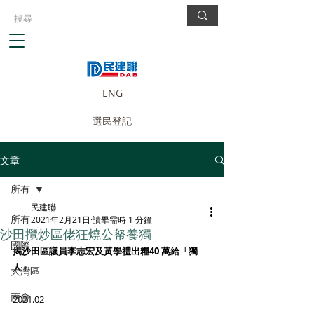
ENG
選民登記
文章
所有
民建聯
所有
2021年2月21日
讀畢需時 1 分鐘
沙田攬炒區佬狂燒公帑養獨
國際
揭沙田區議員李志宏及黃學禮出糧40 萬給「獨
人」
大灣區
兩會
2021.02