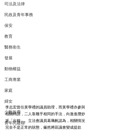
司法及法律
民政及青年事務
保安
教育
醫務衛生
發展
動物權益
工商專業
家庭
婦女
李志宏曾任黃學禮的議員助理，而黃學禮亦參與
少數族裔
相關聘請，二人靠幾乎相同的手法，向激進攬炒
派「出糧」。立法會議員葛珮帆認為，相關情況
青年民建聯
完全不是正常的狀態，儼然將區議會變成提款