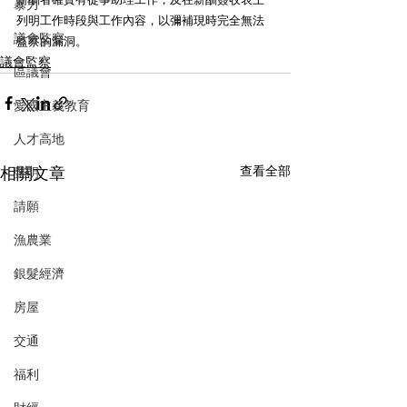
暴力
列明工作時段與工作內容，以彌補現時完全無法
議會監察
監察的漏洞。
議會監察
區議會
愛國主義教育
人才高地
相關文章
查看全部
聲明
請願
漁農業
銀髮經濟
房屋
交通
福利