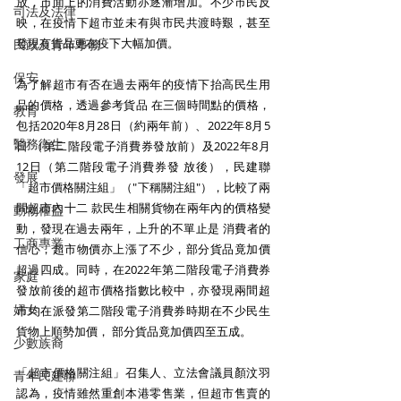
放，市面上的消費活動亦逐漸增加。不少市民反
司法及法律
映，在疫情下超市並未有與市民共渡時艱，甚至
發現有貨品更在疫下大幅加價。
民政及青年事務
保安
為了解超市有否在過去兩年的疫情下抬高民生用
品的價格，透過參考貨品 在三個時間點的價格，
教育
包括2020年8月28日（約兩年前）、2022年8月5
醫務衛生
日 （第二階段電子消費券發放前）及2022年8月
12日（第二階段電子消費券發 放後），民建聯
發展
「超市價格關注組」（"下稱關注組"），比較了兩
間超市內十二 款民生相關貨物在兩年內的價格變
動物權益
動，發現在過去兩年，上升的不單止是 消費者的
工商專業
信心，超市物價亦上漲了不少，部分貨品竟加價
超過四成。同時，在2022年第二階段電子消費券
家庭
發放前後的超市價格指數比較中，亦發現兩間超
婦女
市均在派發第二階段電子消費券時期在不少民生
貨物上順勢加價， 部分貨品竟加價四至五成。
少數族裔
「超市價格關注組」召集人、立法會議員顏汶羽
青年民建聯
認為，疫情雖然重創本港零售業，但超市售賣的