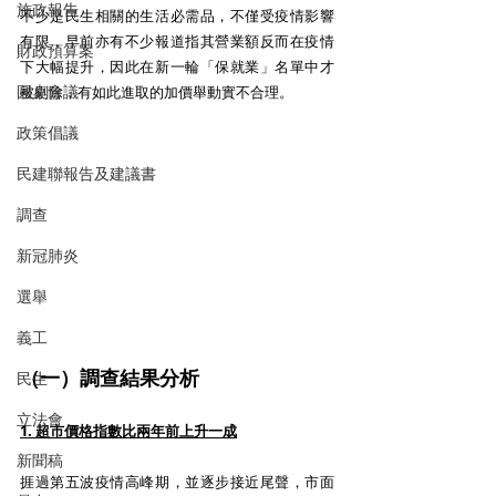
施政報告
不少是民生相關的生活必需品，不僅受疫情影響
有限，早前亦有不少報道指其營業額反而在疫情
財政預算案
下大幅提升，因此在新一輪「保就業」名單中才
圓桌會議
被剔除，有如此進取的加價舉動實不合理。
政策倡議
民建聯報告及建議書
調查
新冠肺炎
選舉
義工
（一）調查結果分析
民生
立法會
1. 超市價格指數比兩年前上升一成
新聞稿
捱過第五波疫情高峰期，並逐步接近尾聲，市面