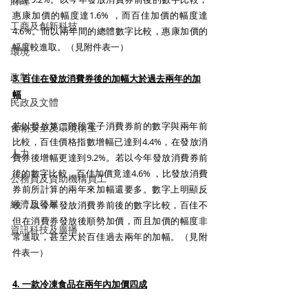
財經
惠康加價的幅度達1.6% ，而百佳加價的幅度達
工商及創新科技
4.6%。而以兩年間的總體數字比較，惠康加價的
幅度較進取。（見附件表一）
環境
政制
3. 百佳在發放消費券後的加幅大於過去兩年的加
幅
民政及文體
若以發放第二階段電子消費券前的數字與兩年前
食物安全及環境衛生
比較，百佳價格指數增幅已達到4.4%，在發放消
人力
費券後增幅更達到9.2%。若以今年發放消費券前
後的數字比較，百佳加價竟達4.6% ，比發放消費
公務員及資助機構員工
券前所計算的兩年來加幅還要多。數字上明顯反
經濟及發展
映，以今年發放消費券前後的數字比較，百佳不
但在消費券發放後順勢加價，而且加價的幅度非
資訊科技及廣播
常進取，甚至大於百佳過去兩年的加幅。（見附
件表一）
4. 一款冷凍食品在兩年內加價四成