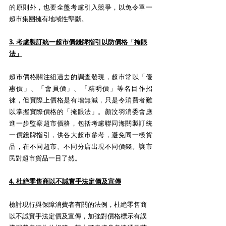
的原則外，也要全盤考慮引入競爭，以免令單一
超市集團擁有地域性壟斷。
3. 考慮製訂統一超市價錢牌指引以防價格「掩眼
法」
超市價格關注組過去的調查發現，超市常以「優
惠價」、「會員價」、「精明價」等名目作招
徠，但實際上價格是有增無減，只是令消費者難
以掌握實際價格的「掩眼法」。顏汶羽消委會應
進一步監察超市價格，包括考慮聯同海關製訂統
一價錢牌指引，供各大超市參考，避免同一樣貨
品，在不同超市、不同分店出現不同價錢。讓市
民對超市貨品一目了然。
4. 杜絶零售商以不誠實手法定價及宣傳
檢討現行與保障消費者有關的法例，杜絶零售商
以不誠實手法定價及宣傳，加強對價格標示有誤