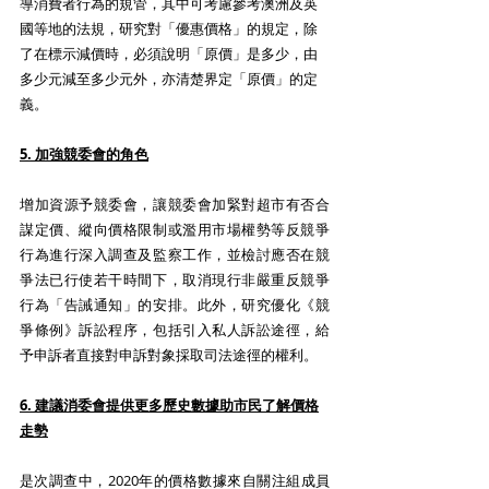
導消費者行為的規管，其中可考慮參考澳洲及英
國等地的法規，研究對「優惠價格」的規定，除
了在標示減價時，必須說明「原價」是多少，由
多少元減至多少元外，亦清楚界定「原價」的定
義。
5. 加強競委會的角色
增加資源予競委會，讓競委會加緊對超市有否合
謀定價、縱向價格限制或濫用市場權勢等反競爭
行為進行深入調查及監察工作，並檢討應否在競
爭法已行使若干時間下，取消現行非嚴重反競爭
行為「告誡通知」的安排。此外，研究優化《競
爭條例》訴訟程序，包括引入私人訴訟途徑，給
予申訴者直接對申訴對象採取司法途徑的權利。
6. 建議消委會提供更多歷史數據助市民了解價格
走勢
是次調查中，2020年的價格數據來自關注組成員