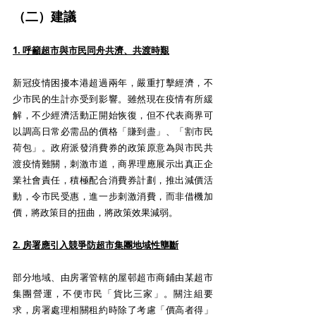
（二）建議
1. 呼籲超市與市民同舟共濟、共渡時艱
新冠疫情困擾本港超過兩年，嚴重打擊經濟，不
少市民的生計亦受到影響。雖然現在疫情有所緩
解，不少經濟活動正開始恢復，但不代表商界可
以調高日常必需品的價格「賺到盡」、「割市民
荷包」。政府派發消費券的政策原意為與市民共
渡疫情難關，刺激市道，商界理應展示出真正企
業社會責任，積極配合消費券計劃，推出減價活
動，令市民受惠，進一步刺激消費，而非借機加
價，將政策目的扭曲，將政策效果減弱。
2. 房署應引入競爭防超市集團地域性壟斷
部分地域、由房署管轄的屋邨超市商鋪由某超市
集團營運，不便市民「貨比三家」。關注組要
求，房署處理相關租約時除了考慮「價高者得」