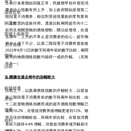
暴力
上各行各業開始回復正常，民建聯早前亦發現消
費者信心指數有所上升，加上政府開始派發第二
議會監察
階段電子消費券，相信對受疫情重創的零售業有
區議會
一定程度的提振作用。透過比較兩間超市內十二
款民生相關貨物的價格變動，關注組發現，在過
愛國主義教育
去兩年，上升的不單止是消費者的信心，超市物
價亦上漲了不少。以第二階段電子消費券發放後
人才高地
2022年8月12日的數字與兩年前的數字比較，兩間
聲明
超市的物價價格指數均錄得一成的升幅。（見附
件表一）
請願
漁農業
2. 惠康在過去兩年的加幅較大
銀髮經濟
比較之下，以惠康價格指數的升幅較大，以發放
第二階段電子消費券前的數字與兩年前比較，由
房屋
十二款貨物價格加總而成的超市價格指數增幅已
交通
達到10.2%，在發放消費券後增幅更達到12%。雖
然百佳的增幅較低，與兩年前比較，在發放消費
福利
券前只錄得4.4% 增幅，但發放消費券後升幅卻大
增至9.2%。以今年發放消費券前後的數字比較，