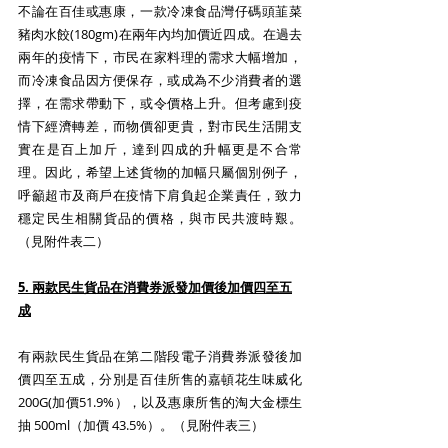
不論在百佳或惠康，一款冷凍食品灣仔碼頭韮菜
豬肉水餃(180gm)在兩年內均加價近四成。在過去
兩年的疫情下，市民在家料理的需求大幅增加，
而冷凍食品因方便保存，或成為不少消費者的選
擇，在需求帶動下，或令價格上升。但考慮到疫
情下經濟轉差，而物價卻更貴，對市民生活開支
實在是百上加斤，達到四成的升幅更是不合常
理。因此，希望上述貨物的加幅只屬個別例子，
呼籲超市及商戶在疫情下肩負起企業責任，致力
穩定民生相關貨品的價格，與市民共渡時艱。
（見附件表二）
5. 兩款民生貨品在消費券派發加價後加價四至五
成
有兩款民生貨品在第二階段電子消費券派發後加
價四至五成，分別是百佳所售的嘉頓花生味威化
200G(加價51.9%），以及惠康所售的淘大金標生
抽 500ml（加價 43.5%）。（見附件表三）