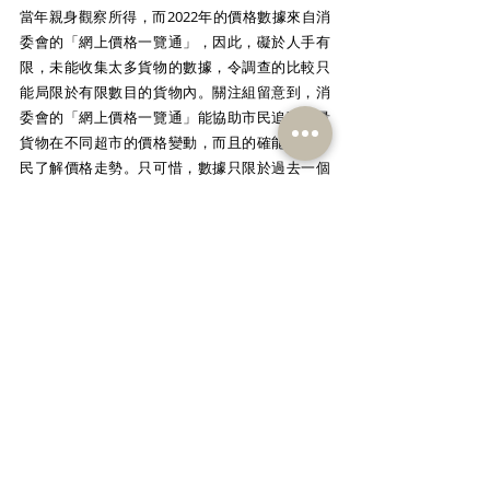
當年親身觀察所得，而2022年的價格數據來自消
委會的「網上價格一覽通」，因此，礙於人手有
限，未能收集太多貨物的數據，令調查的比較只
能局限於有限數目的貨物內。關注組留意到，消
委會的「網上價格一覽通」能協助市民追蹤大量
貨物在不同超市的價格變動，而且的確能有助市
民了解價格走勢。只可惜，數據只限於過去一個
月內，因此，關注組期望消委會能在平台上提供
更多數據，讓社會各界更了解超市物價以年和月
計的價格改變，從而令超市物價走勢更透明。
新聞查詢：
立法會議員   顏汶羽    6600 2511
社區幹事       曾榮輝    6185 1698
新聞稿及調查結果
.pdf
下載 PDF • 379KB