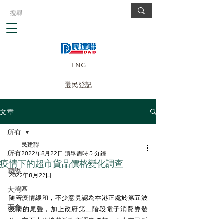
ENG
選民登記
文章
所有
民建聯
所有
2022年8月22日
讀畢需時 5 分鐘
疫情下的超市貨品價格變化調查
國際
2022年8月22日
大灣區
隨著疫情緩和，不少意見認為本港正處於第五波
兩會
疫情的尾聲，加上政府第二階段電子消費券發