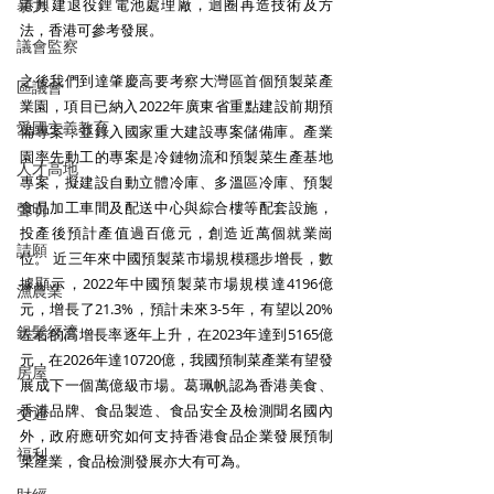
港興建退役鋰電池處理廠，迴圈再造技術及方
暴力
法，香港可參考發展。 
議會監察
之後我們到達肇慶高要考察大灣區首個預製菜產
區議會
業園，項目已納入2022年廣東省重點建設前期預
愛國主義教育
備專案，並錄入國家重大建設專案儲備庫。產業
園率先動工的專案是冷鏈物流和預製菜生產基地
人才高地
專案，擬建設自動立體冷庫、多溫區冷庫、預製
食品加工車間及配送中心與綜合樓等配套設施，
聲明
投產後預計產值過百億元，創造近萬個就業崗
請願
位。 近三年來中國預製菜市場規模穩步增長，數
據顯示，2022年中國預製菜市場規模達4196億
漁農業
元，增長了21.3%，預計未來3-5年，有望以20%
銀髮經濟
左右的高增長率逐年上升，在2023年達到5165億
元，在2026年達10720億，我國預制菜產業有望發
房屋
展成下一個萬億級市場。葛珮帆認為香港美食、
香港品牌、食品製造、食品安全及檢測聞名國內
交通
外，政府應研究如何支持香港食品企業發展預制
福利
菜產業，食品檢測發展亦大有可為。 