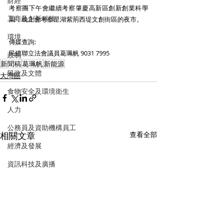
財經
考察團下午會繼續考察肇慶高新區創新創業科學
工商及創新科技
園，晚上會考察星湖紫荊西堤文創街區的夜市。 
環境
傳媒查詢:
民建聯立法會議員葛珮帆 9031 7995 
政制
新聞稿
葛珮帆
新能源
民政及文體
大灣區
食物安全及環境衛生
人力
公務員及資助機構員工
相關文章
查看全部
經濟及發展
資訊科技及廣播