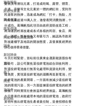
施政報告
樂表演等潮玩元素，打造成吃喝、露營、體育、
非遺、音樂等文化元素於一體的網紅街，受到市
財政預算案
民遊客的熱捧，迅速成為網紅「打卡」熱點，月
圓桌會議
均客流量超過10萬人次，激發夜間消費熱潮，十
分成功。葛珮帆指此項目由政府資助改造工程，
政策倡議
將湖邊的村屋改建成各式各樣的民宿、食店、商
店、酒吧，既有特色又有吸引力，她認為市政府
民建聯報告及建議書
對改建樓宇及地區的開放態度，及發展夜經濟的
調查
決心值得香港借鑒。 
新冠肺炎
今天行程緊密，首站前往廣東金晟新能源股份有
選舉
限公司，該公司聚焦退役鋰電池綜合回收利用，
對退役鋰電池進行無害化處理和資源化利用，變
義工
廢為寶，實現退役鋰電池的迴圈再造新電池，打
造鋰電池的產業閉環，一方面有效減少退役鋰電
民生
池的環境污染，另一方面提煉退役鋰電池的經濟
立法會
價值，同時實現社會效益和經濟效益。葛珮帆指
今日香港仍未能處理本地的退役鋰電池，政府打
新聞稿
算明年推出鋰電池生產者責任制，並會招標在香