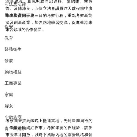
灣區建設，葛珮帆聯同邱達根、陳紹雄、林筱
司法及法律
魯、及陳沛良，五位立法會議員昨天啟程前往廣
民政及青年事務
東肇慶展開一連三日的考察行程，重點考察新能
源及創新產業，加強兩地學習交流，促進肇港未
保安
來各領域的合作發展 。 
教育
醫務衛生
發展
動物權益
工商專業
家庭
婦女
少數族裔
考察團乘搭高鐵晚上抵達當地，先到星湖周邊的
「肇慶新區網紅夜市」考察肇慶的夜經濟，該夜
青年民建聯
市去年才開放，以時下風靡內地的露營風格和音