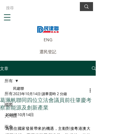
ENG
選民登記
文章
所有
民建聯
所有
2023年10月14日
讀畢需時 2 分鐘
葛珮帆聯同四位立法會議員前往肇慶考
國際
察新能源及創新產業
2023年10月14日
大灣區
兩會
為抓住國家發展帶來的機遇，主動對接粵港澳大