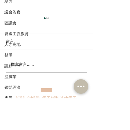
暴力
議會監察
區議會
愛國主義教育
留言
人才高地
聲明
撰寫留言......
港區全國人大代表團考察
立法會議員林琳
請願
安徽涇縣，調研紅色文化
共同敦促加強生
漁農業
保護與非遺活態傳承
管 加強輔助生育
銀髮經濟
房屋
訂閱《建聞》電子版和其他電子
資訊
交通
福利