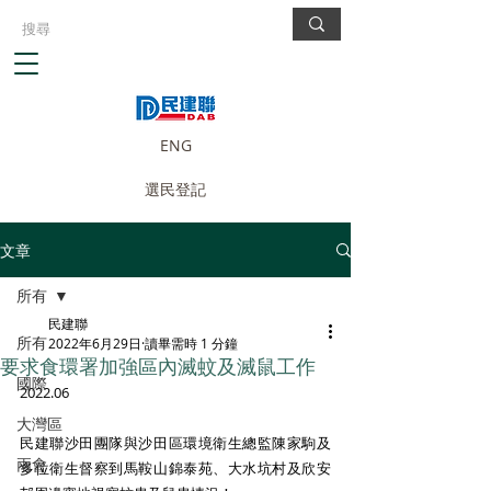
ENG
選民登記
文章
所有
民建聯
所有
2022年6月29日
讀畢需時 1 分鐘
要求食環署加強區內滅蚊及滅鼠工作
國際
2022.06
大灣區
民建聯沙田團隊與沙田區環境衛生總監陳家駒及
兩會
多位衛生督察到馬鞍山錦泰苑、大水坑村及欣安