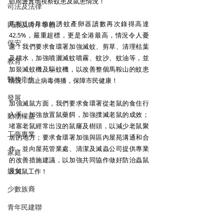
邨周邊實地視察蚊患及鼠患情況！
司法及法律
馬鞍山6月份的誘蚊產卵器讀數再次錄得高達
民政及青年事務
42.5%，嚴重超標，更是全港最高，情況令人憂
保安
慮！我們要求食環署加強滅蚊、剪草、清理枯葉
及積水，加強噴灑滅蚊噴霧、蚊沙、蚊油等，並
教育
加裝滅蚊機及驅蚊機，以改善整個馬鞍山的蚊患
醫務衛生
情況，防止病毒傳播，保障市民健康！
發展
加強滅鼠方面，我們要求食環署從老鼠的食住行
入手，加強放置鼠藥餌，加強撲滅老鼠的成效；
動物權益
堵塞老鼠經常出沒的鼠窿及樹頭，以減少老鼠聚
工商專業
居的地方；要求食環署加強與區內屋苑溝通和合
作，並向屋苑管業處、清潔及滅蟲公司提供專業
家庭
的改善措施建議，以加強共同協作做好防治蟲鼠
婦女
及滅鼠工作！
少數族裔
青年民建聯