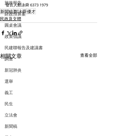
施政報告
發言人鄭泳舜 6373 1979
新聞稿
鄭泳舜
優才
財政預算案
民政及文體
圓桌會議
政策倡議
民建聯報告及建議書
相關文章
查看全部
調查
新冠肺炎
選舉
義工
民生
立法會
新聞稿