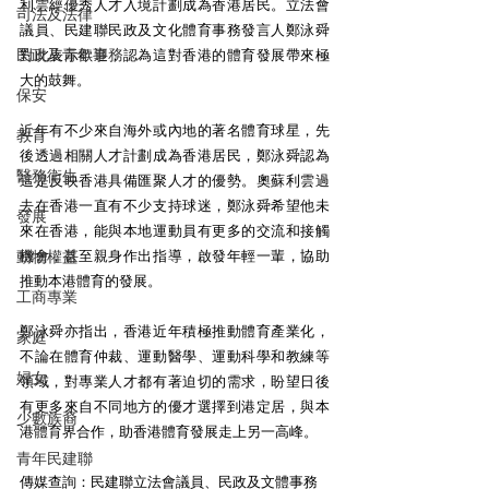
利雲經優秀人才入境計劃成為香港居民。立法會
司法及法律
議員、民建聯民政及文化體育事務發言人鄭泳舜
民政及青年事務
對此表示歡迎，認為這對香港的體育發展帶來極
大的鼓舞。
保安
近年有不少來自海外或內地的著名體育球星，先
教育
後透過相關人才計劃成為香港居民，鄭泳舜認為
醫務衛生
這是反映香港具備匯聚人才的優勢。奧蘇利雲過
去在香港一直有不少支持球迷，鄭泳舜希望他未
發展
來在香港，能與本地運動員有更多的交流和接觸
動物權益
機會，甚至親身作出指導，啟發年輕一輩，協助
推動本港體育的發展。
工商專業
鄭泳舜亦指出，香港近年積極推動體育產業化，
家庭
不論在體育仲裁、運動醫學、運動科學和教練等
婦女
領域，對專業人才都有著迫切的需求，盼望日後
有更多來自不同地方的優才選擇到港定居，與本
少數族裔
港體育界合作，助香港體育發展走上另一高峰。
青年民建聯
傳媒查詢：民建聯立法會議員、民政及文體事務