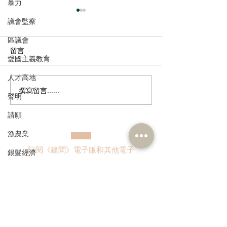
暴力
議會監察
區議會
留言
愛國主義教育
人才高地
撰寫留言......
回應警方廉署瓦解非法外
姚銘回應政府擬
聲明
圍賭博集團 鄭泳舜促正視
幢改作食肆及旅
請願
打假波問題年輕化
漁農業
訂閱《建聞》電子版和其他電子
銀髮經濟
資訊
房屋
交通
福利