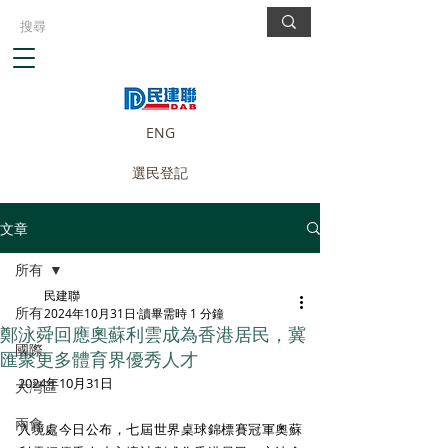
ENG
選民登記
文章
所有
民建聯
所有
2024年10月31日
讀畢需時 1 分鐘
鄭泳舜回應奧蘇利雲成為香港居民，冀
國際
匯聚更多體育界優秀人才
2024年10月31日
大灣區
兩會
入境處今日公布，七屆世界桌球錦標賽冠軍奧蘇