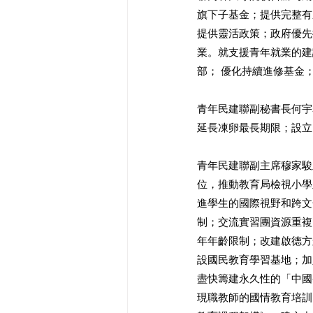
旗下子基金；提供完整有
提供靈活政策；政府優先
業。就支援青年就業的建
部； 優化持續進修基金
青年民建聯副秘書長何宇
延長凍卵最長期限；設立
青年民建聯副主席穆家駿
位，推動教育局檢視小學
進學生的國際視野和跨文
制；交流實習團資源重複
年年齡限制；改建啟德方
設國民教育學習基地；加
盡快籌建永久性的「中國
現職教師的國情教育培訓