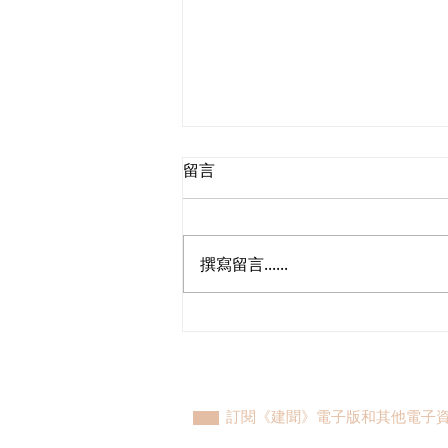
留言
撰寫留言......
青年民建聯支部，新一屆支部
委員會成立
訂閱《建聞》電子版和其他電子