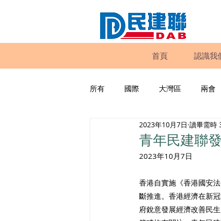
首頁
認識我
所有
國際
大灣區
兩會
2023年10月7日
讀畢需時 
動物權益
工商專業
家
青年民建聯
2023年10月7日
政策倡議
民建聯報告及建議
香港自實施《香港國安法
斷推進。香港經濟在新冠
暴力
議會監察
區議會
府銳意發展經濟改善民生