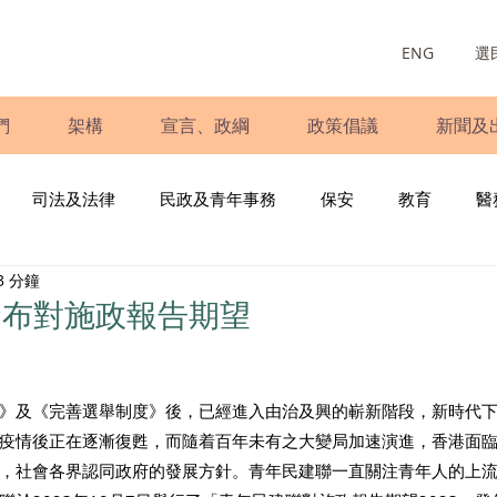
ENG
選
們
架構
宣言、政綱
政策倡議
新聞及
司法及法律
民政及青年事務
保安
教育
醫
3 分鐘
庭
婦女
少數族裔
青年民建聯
施政報告
財
發布對施政報告期望
書
調查
新冠肺炎
選舉
義工
民生
立
》及《完善選舉制度》後，已經進入由治及興的嶄新階段，新時代
疫情後正在逐漸復甦，而隨着百年未有之大變局加速演進，香港面
，社會各界認同政府的發展方針。青年民建聯一直關注青年人的上