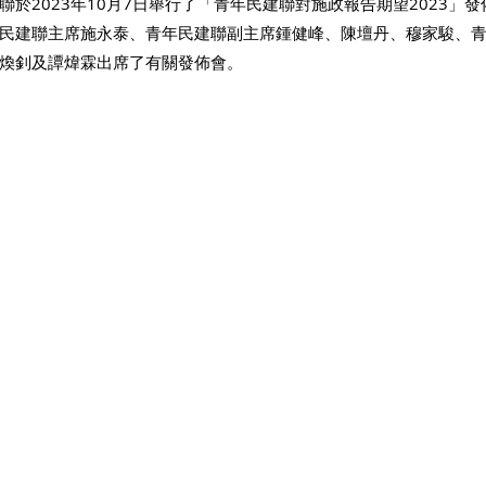
於2023年10月7日舉行了「青年民建聯對施政報告期望2023」
民建聯主席施永泰、青年民建聯副主席鍾健峰、陳壇丹、穆家駿、
煥釗及譚煒霖出席了有關發佈會。