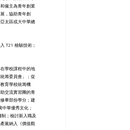
校和僱主為青年創業
發展，協助青年創
為亞太區或大中華總
T21 檢驗技術；
育在學校課程中的地
育統籌委員會」；促
民教育學校統籌機
資助交流實習團的青
或修畢部份學分；建
廣中華優秀文化；
機制；檢討新入職及
共產黨納入《價值觀