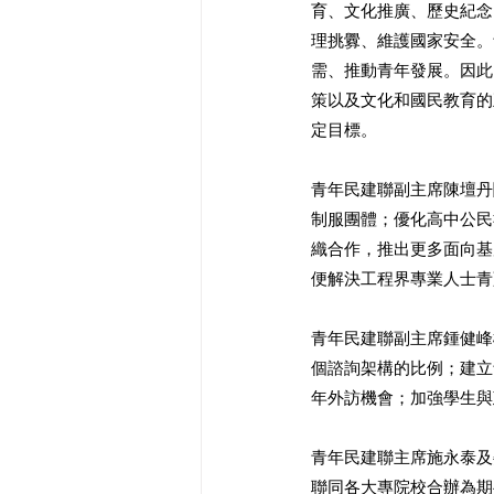
育、文化推廣、歷史紀念
理挑釁、維護國家安全。
需、推動青年發展。因此
策以及文化和國民教育的
定目標。
青年民建聯副主席陳壇丹
制服團體；優化高中公民
織合作，推出更多面向基
便解決工程界專業人士青
青年民建聯副主席鍾健峰
個諮詢架構的比例；建立
年外訪機會；加強學生與
青年民建聯主席施永泰及
聯同各大專院校合辦為期