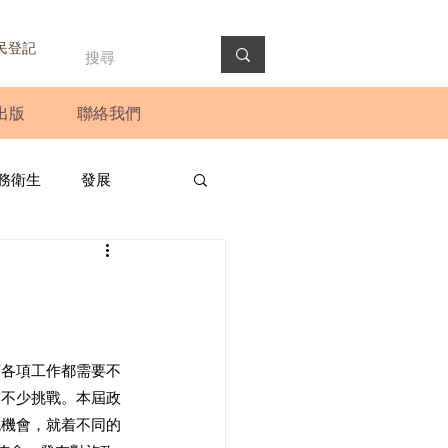
民登記
出版
聯絡我們
務衛生
發展
政預算案
圓桌會議
法會
新聞稿
下各項工作都需要不
臨不少挑戰。本屆政
流機會，就着不同的