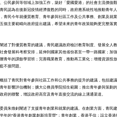
、公民參與等領域上加強工作，築好「愛國愛港」的社會主流價值
青民認為在後新冠疫情經濟復甦的同時，政府應系統性地推動青年
，青民今年就優質教育、青年參與社區工作及公共事務、創業及就
五個主要範疇向政府提出建議，希望未來的青年政策能夠更完整落
闡述了對優質教育的建議，青民建議政府檢討教育制度、發展全人
社會發展科考察安排，延伸到國家其他省份甚至一帶一路國家；加
層青年的課餘學習班；完善職業教育，推動再工業化；增撥資源投
藍不接問題。
概括了青民對青年參與社區工作和公共事務的提升的建議，包括建
青年影響評估機制；擴大公務員學院招生範圍；推出青年參與策劃
政府的聯繫，增設政府高官及青年直接交流的線上溝通渠道。
委員朱煥釗闡述了支援青年創業和就業的建議。在創業方面，青民
半年的“香港青年創業創新培育營”；青年創業，香港手信；設立香港