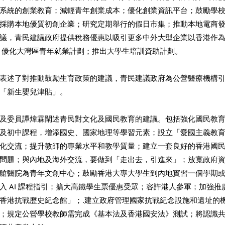
系統的創業教育；減輕青年創業成本；優化創業資訊平台；鼓勵學
採購本地優質初創企業；研究定期舉行的假日市集；推動本地電商
議，青民建議政府提供稅務優惠以吸引更多中外大型企業以香港作
；優化大灣區青年就業計劃；推出大學生培訓資助計劃。
表述了對推動鼓勵生育政策的建議，青民建議政府為公營醫療機構引入 
「新生嬰兒津貼」。
及委員譚煒霖闡述青民對文化及國民教育的建議。包括強化國民教
及初中課程，增添國史、國家地理等學習元素；設立「愛國主義教
化交流；提升教師的專業水平和教學質量；建立一套良好的香港國
問題；與內地及海外交流，要做到「走出去，引進來」；放寬政府
艙醫院為青年文創中心；鼓勵香港大專大學生到內地實習一個學期
入 AI 課程指引；擴大高鐵學生票優惠受眾；容許港人參軍；加強推
香港抗戰歷史紀念館」；.建立政府管理國家抗戰紀念設施和遺址的
；規定公營學校教師需完成《基本法及香港國安法》測試；將認識