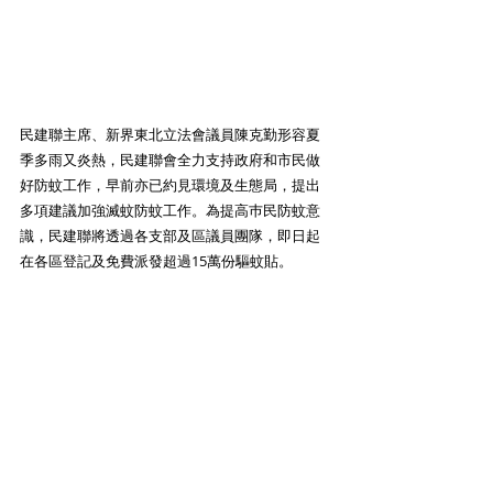
民建聯主席、新界東北立法會議員陳克勤形容夏
季多雨又炎熱，民建聯會全力支持政府和市民做
好防蚊工作，早前亦已約見環境及生態局，提出
多項建議加強滅蚊防蚊工作。為提高巿民防蚊意
識，民建聯將透過各支部及區議員團隊，即日起
在各區登記及免費派發超過15萬份驅蚊貼。 