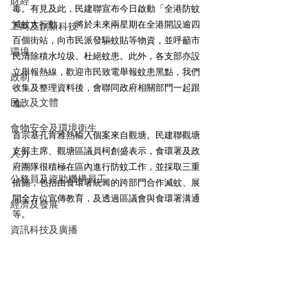
財經
毒。有見及此，民建聯宣布今日啟動「全港防蚊
滅蚊大行動」，將於未來兩星期在全港開設逾四
工商及創新科技
百個街站，向市民派發驅蚊貼等物資，並呼籲市
環境
民清除積水垃圾、杜絕蚊患。此外，各支部亦設
立舉報熱線，歡迎市民致電舉報蚊患黑點，我們
政制
收集及整理資料後，會聯同政府相關部門一起跟
民政及文體
進。 
食物安全及環境衛生
首宗基孔肯雅熱輸入個案來自觀塘。民建聯觀塘
支部主席、觀塘區議員柯創盛表示，食環署及政
人力
府團隊很積極在區內進行防蚊工作，並採取三重
公務員及資助機構員工
措施，包括由食環署統籌的跨部門合作滅蚊、展
開全方位宣傳教育，及透過區議會與食環署溝通
經濟及發展
等。 
資訊科技及廣播