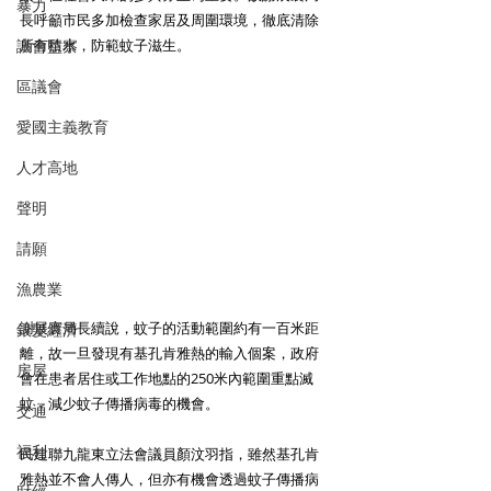
暴力
長呼籲市民多加檢查家居及周圍環境，徹底清除
所有積水，防範蚊子滋生。 
議會監察
區議會
愛國主義教育
人才高地
聲明
請願
漁農業
謝展寰局長續說，蚊子的活動範圍約有一百米距
銀髮經濟
離，故一旦發現有基孔肯雅熱的輸入個案，政府
房屋
會在患者居住或工作地點的250米內範圍重點滅
蚊，減少蚊子傳播病毒的機會。 
交通
福利
民建聯九龍東立法會議員顏汶羽指，雖然基孔肯
雅熱並不會人傳人，但亦有機會透過蚊子傳播病