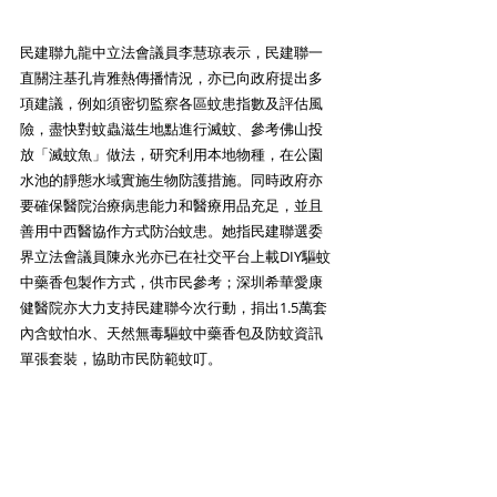
民建聯九龍中立法會議員李慧琼表示，民建聯一
直關注基孔肯雅熱傳播情況，亦已向政府提出多
項建議，例如須密切監察各區蚊患指數及評估風
險，盡快對蚊蟲滋生地點進行滅蚊、參考佛山投
放「滅蚊魚」做法，研究利用本地物種，在公園
水池的靜態水域實施生物防護措施。同時政府亦
要確保醫院治療病患能力和醫療用品充足，並且
善用中西醫協作方式防治蚊患。她指民建聯選委
界立法會議員陳永光亦已在社交平台上載DIY驅蚊
中藥香包製作方式，供市民參考；深圳希華愛康
健醫院亦大力支持民建聯今次行動，捐出1.5萬套
內含蚊怕水、天然無毒驅蚊中藥香包及防蚊資訊
單張套裝，協助市民防範蚊叮。 