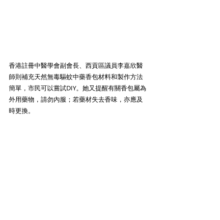
香港註冊中醫學會副會長、西貢區議員李嘉欣醫
師則補充天然無毒驅蚊中藥香包材料和製作方法
簡單，市民可以嘗試DIY。她又提醒有關香包屬為
外用藥物，請勿內服；若藥材失去香味，亦應及
時更換。 