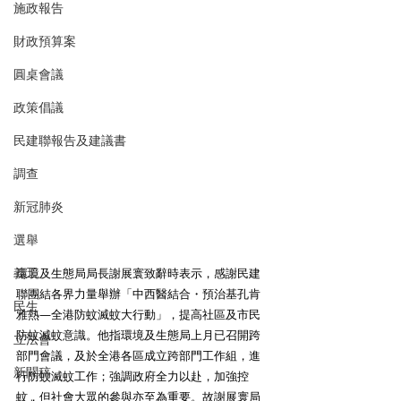
施政報告
財政預算案
圓桌會議
政策倡議
民建聯報告及建議書
調查
新冠肺炎
選舉
義工
環境及生態局局長謝展寰致辭時表示，感謝民建
聯團結各界力量舉辦「中西醫結合・預治基孔肯
民生
雅熱—全港防蚊滅蚊大行動」，提高社區及市民
防蚊滅蚊意識。他指環境及生態局上月已召開跨
立法會
部門會議，及於全港各區成立跨部門工作組，進
新聞稿
行防蚊滅蚊工作；強調政府全力以赴，加強控
蚊，但社會大眾的參與亦至為重要。故謝展寰局