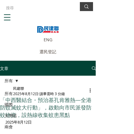
ENG
選民登記
文章
所有
民建聯
所有
2025年8月12日
讀畢需時 3 分鐘
「中西醫結合・預治基孔肯雅熱—全港
國際
防蚊滅蚊大行動」，啟動向市民派發防
蚊物資，設熱線收集蚊患黑點
大灣區
2025年8月12日 
兩會