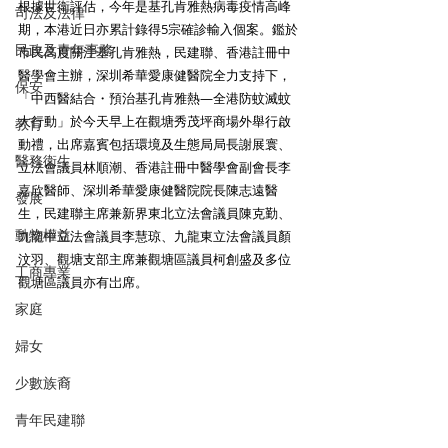
根據世衛評估，今年是基孔肯雅熱病毒疫情高峰
司法及法律
期，本港近日亦累計錄得5宗確診輸入個案。鑑於
民政及青年事務
市民高度關注基孔肯雅熱，民建聯、香港註冊中
醫學會主辦，深圳希華愛康健醫院全力支持下，
保安
「中西醫結合・預治基孔肯雅熱—全港防蚊滅蚊
大行動」於今天早上在觀塘秀茂坪商場外舉行啟
教育
動禮，出席嘉賓包括環境及生態局局長謝展寰、
醫務衛生
立法會議員林順潮、香港註冊中醫學會副會長李
嘉欣醫師、深圳希華愛康健醫院院長陳志遠醫
發展
生，民建聯主席兼新界東北立法會議員陳克勤、
動物權益
九龍中立法會議員李慧琼、九龍東立法會議員顏
汶羽、觀塘支部主席兼觀塘區議員柯創盛及多位
工商專業
觀塘區議員亦有岀席。 
家庭
婦女
少數族裔
青年民建聯