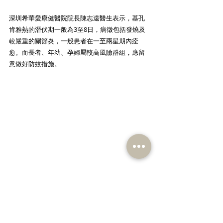
深圳希華愛康健醫院院長陳志遠醫生表示，基孔
肯雅熱的潛伏期一般為3至8日，病徵包括發燒及
較嚴重的關節炎，一般患者在一至兩星期內痊
愈。而長者、年幼、孕婦屬較高風險群組，應留
意做好防蚊措施。 
啟動禮後，謝展寰局長聯同其他出席嘉賓及民建
聯一眾議員，向市民派發防蚊物資，及後在區內
視察食環署的防治蚊蟲工作。 