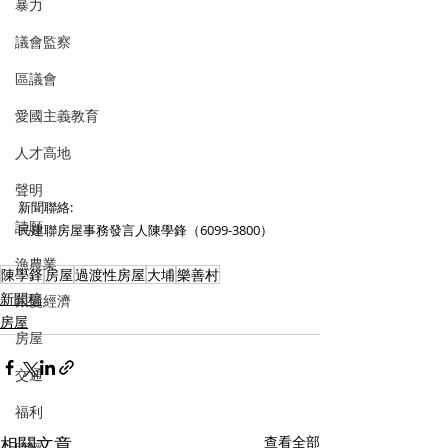
暴力
議會監察
區議會
愛國主義教育
人才高地
聲明
新聞聯絡:
請願
民建聯房屋事務發言人陳學鋒（6099-3800）
漁農業
陳學鋒
房屋
過渡性房屋
大埔
樂善村
新聞稿
銀髮經濟
房屋
房屋
交通
福利
相關文章
查看全部