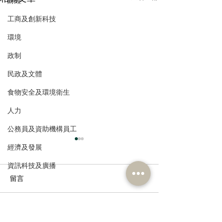
財經
工商及創新科技
環境
政制
民政及文體
食物安全及環境衛生
人力
公務員及資助機構員工
經濟及發展
資訊科技及廣播
留言
走進蔚來、國盾量子與科
鄭泳舜夥九龍城
這篇文章不開放留言。請連絡網站