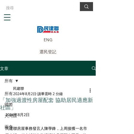
ENG
選民登記
文章
所有
民建聯
所有
2024年8月2日
讀畢需時 2 分鐘
「加強過渡性房屋配套 協助居民適應新
國際
社區」
2024年8月2日
大灣區
兩會
民建聯房屋事務發言人陳學鋒，上周接獲一名市