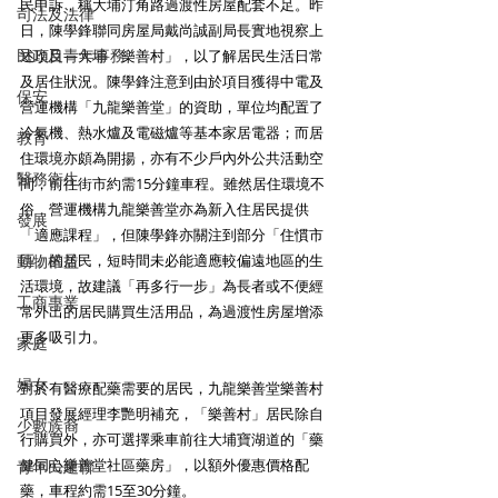
民申訴，稱大埔汀角路過渡性房屋配套不足。昨
司法及法律
日，陳學鋒聯同房屋局戴尚誠副局長實地視察上
民政及青年事務
述項目—大埔「樂善村」，以了解居民生活日常
及居住狀況。陳學鋒注意到由於項目獲得中電及
保安
營運機構「九龍樂善堂」的資助，單位均配置了
冷氣機、熱水爐及電磁爐等基本家居電器；而居
教育
住環境亦頗為開揚，亦有不少戶內外公共活動空
醫務衛生
間，前往街市約需15分鐘車程。雖然居住環境不
俗，營運機構九龍樂善堂亦為新入住居民提供
發展
「適應課程」，但陳學鋒亦關注到部分「住慣市
動物權益
區」的居民，短時間未必能適應較偏遠地區的生
活環境，故建議「再多行一步」為長者或不便經
工商專業
常外出的居民購買生活用品，為過渡性房屋增添
更多吸引力。
家庭
婦女
對於有醫療配藥需要的居民，九龍樂善堂樂善村
項目發展經理李艷明補充，「樂善村」居民除自
少數族裔
行購買外，亦可選擇乘車前往大埔寶湖道的「藥
健同心樂善堂社區藥房」，以額外優惠價格配
青年民建聯
藥，車程約需15至30分鐘。