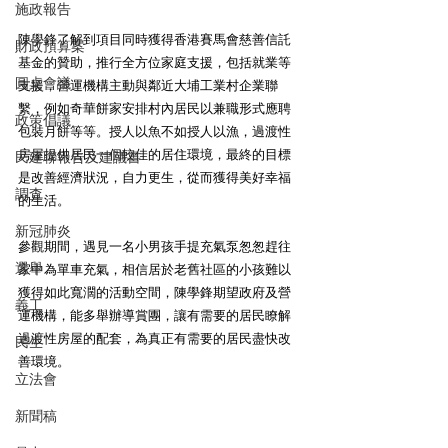
施政報告
陳學鋒了解到項目同時獲得香港賽馬會慈善信託
財政預算案
基金的贊助，推行全方位家庭支援，包括就業等
圓桌會議
支援，營運機構主動與鄰近大埔工業村企業聯
繫，例如奇華餅家安排村內居民以兼職形式應聘
政策倡議
包裝月餅等等。授人以魚不如授人以漁，過渡性
房屋提供居民一個較佳的居住環境，最終的目標
民建聯報告及建議書
是改善經濟狀況，自力更生，從而獲得美好幸福
調查
的生活。
新冠肺炎
參觀期間，遇見一名小男孩手提充氣泵怱怱趕往
選舉
家中為單車充氣，相信居於老舊社區的小孩難以
獲得如此寬濶的活動空間，陳學鋒期望政府及營
義工
運機構，能多舉辦導賞團，讓有需要的居民瞭解
過渡性房屋的配套，為真正有需要的居民盡快改
民生
善環境。
立法會
新聞稿