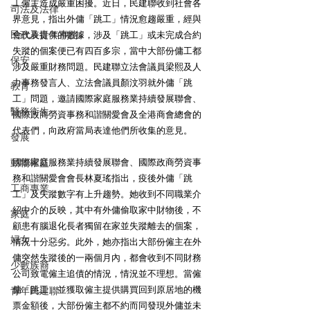
工僱主造成嚴重困擾。近日，民建聯收到社會各
司法及法律
界意見，指出外傭「跳工」情況愈趨嚴重，經與
民政及青年事務
會代表提供的數據，涉及「跳工」或未完成合約
失蹤的個案便已有四百多宗，當中大部份傭工都
保安
涉及嚴重財務問題。民建聯立法會議員梁熙及人
力事務發言人、立法會議員顏汶羽就外傭「跳
教育
工」問題，邀請國際家庭服務業持續發展聯會、
醫務衛生
國際政商勞資事務和諧關愛會及全港商會總會的
代表們，向政府當局表達他們所收集的意見。
發展
動物權益
國際家庭服務業持續發展聯會、國際政商勞資事
務和諧關愛會會長林夏瑤指出，疫後外傭「跳
工商專業
工」及失蹤數字有上升趨勢。她收到不同職業介
紹中介的反映，其中有外傭偷取家中財物後，不
家庭
顧患有腦退化長者獨留在家並失蹤離去的個案，
婦女
情況十分惡劣。此外，她亦指出大部份僱主在外
傭突然失蹤後的一兩個月內，都會收到不同財務
少數族裔
公司致電僱主追債的情況，情況並不理想。當僱
傭「跳工」並獲取僱主提供購買回到原居地的機
青年民建聯
票金額後，大部份僱主都不約而同發現外傭並未