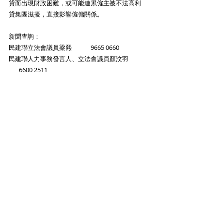
貸而出現財政困難，或可能連累僱主被不法高利
貸集團滋擾，直接影響僱傭關係。
新聞查詢：
民建聯立法會議員梁熙​​​​             ​9665 0660
民建聯人力事務發言人、立法會議員顏汶羽         
       6600 2511