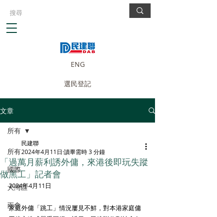
ENG
選民登記
文章
所有
民建聯
所有
2024年4月11日
讀畢需時 3 分鐘
「過萬月薪利誘外傭，來港後即玩失蹤
國際
做黑工」記者會
2024年4月11日
大灣區
兩會
家庭外傭「跳工」情況屢見不鮮，對本港家庭傭