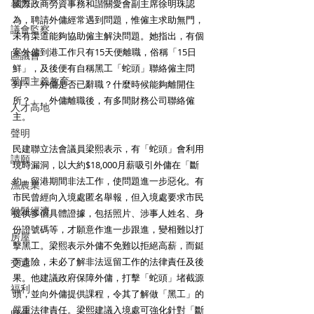
暴力
國際政商勞資事務和諧關愛會副主席徐明珠認
為，聘請外傭經常遇到問題，惟僱主求助無門，
議會監察
未有渠道能夠協助僱主解決問題。她指出，有個
案外傭到港工作只有15天便離職，俗稱「15日
區議會
鮮」，及後便有自稱黑工「蛇頭」聯絡僱主問
愛國主義教育
到：「外傭是否已辭職？什麼時候能夠離開住
所？」。外傭離職後，有多間財務公司聯絡僱
人才高地
主。
聲明
民建聯立法會議員梁熙表示，有「蛇頭」會利用
請願
現時漏洞，以大約$18,000月薪吸引外傭在「斷
約」留港期間非法工作，使問題進一步惡化。有
漁農業
市民曾經向入境處匿名舉報，但入境處要求市民
銀髮經濟
提供多個具體證據，包括照片、涉事人姓名、身
份證號碼等，才願意作進一步跟進，變相難以打
房屋
擊黑工。梁熙表示外傭不免難以拒絕高薪，而鋌
而走險，未必了解非法逗留工作的法律責任及後
交通
果。他建議政府保障外傭，打擊「蛇頭」堵截源
福利
頭，並向外傭提供課程，令其了解做「黑工」的
嚴重法律責任。梁熙建議入境處可強化針對「斷