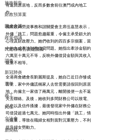
施政報告
有返回原居地，反而多數會前往澳門或內地工
作。
財政預算案
圓桌會議
國際政商勞資事務和諧關愛會主席伍嘉慧表示，
外傭「跳工」問題愈趨嚴重，令僱主承受頗大的
政策倡議
心理及財政壓力。她們收到的四百多宗個案，當
中約九成牽涉財務借貸問題。她指出牽涉金額約
民建聯報告及建議書
六萬至十萬元不等，反映外傭借貸金額與其收入
調查
嚴重不相等。
新冠肺炎
全港商會總會長劉麗斯提及，她自己近日亦慘成
選舉
苦主，家中外傭謊稱家人去世需要請假回到原居
地，向僱主一家借了兩萬元，離開後便一去不返
義工
失去聯絡。及後，她收到多間財務公司以致電、
訊息以及信件搔擾，最後發現家中外傭在財務公
民生
司借貸超過七萬元。她同時指出外傭「跳工」情
立法會
況嚴重，導致在職婦女相對面對沉重壓力，不利
提升婦女勞動力。
新聞稿