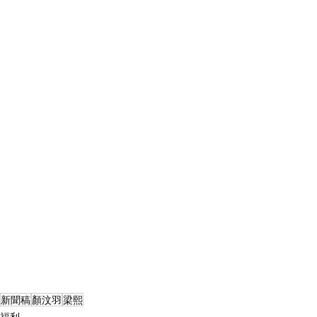
新聞稿
顏汶羽
梁熙
福利