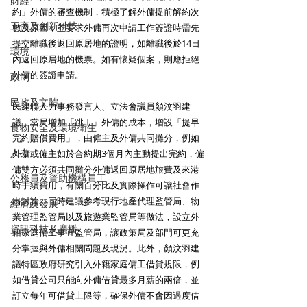
財經
約」外傭的審查機制，積極了解外傭提前解約次
工商及創新科技
數及原因，並要求外傭再次申請工作簽證時需先
提交離職後返回原居地的證明，如離職後於14日
環境
內返回原居地的機票。如有懷疑個案，則應拒絕
外傭的簽證申請。
政制
民政及文體
民建聯人力事務發言人、立法會議員顏汶羽建
議，當局增加「跳工」外傭的成本，增設「提早
食物安全及環境衛生
完約賠償費用」，由僱主及外傭共同攤分，例如
人力
外傭或僱主如於合約期3個月內主動提出完約，僱
傭雙方必須共同攤分外傭返回原居地旅費及來港
公務員及資助機構員工
時手續費用，有關百分比及實際操作可讓社會作
出討論。同時建議參考現行地產代理監管局、物
經濟及發展
業管理監管局以及旅遊業監管局等做法，設立外
資訊科技及廣播
籍家庭傭工事宜監管局，讓政策局及部門可更充
分掌握與外傭相關問題及現況。此外，顏汶羽建
議特區政府研究引入外籍家庭傭工借貸規限，例
如借貸公司只能向外傭借貸最多月薪的兩倍，並
訂立每年可借貸上限等，確保外傭不會因過度借