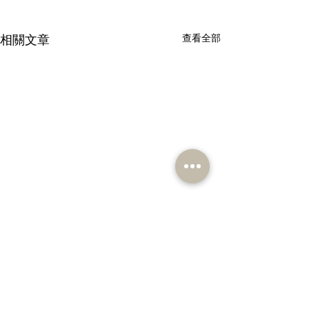
相關文章
查看全部
留言