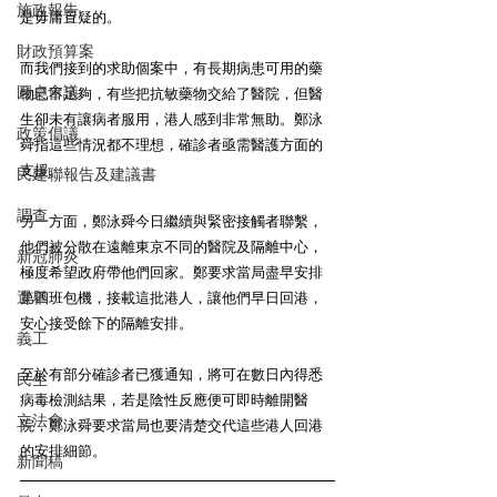
施政報告
是毋庸置疑的。 
財政預算案
而我們接到的求助個案中，有長期病患可用的藥
圓桌會議
物已不足夠，有些把抗敏藥物交給了醫院，但醫
生卻未有讓病者服用，港人感到非常無助。鄭泳
政策倡議
舜指這些情況都不理想，確診者亟需醫護方面的
支援。 
民建聯報告及建議書
調查
另一方面，鄭泳舜今日繼續與緊密接觸者聯繫，
他們被分散在遠離東京不同的醫院及隔離中心，
新冠肺炎
極度希望政府帶他們回家。鄭要求當局盡早安排
選舉
第四班包機，接載這批港人，讓他們早日回港，
安心接受餘下的隔離安排。 
義工
至於有部分確診者已獲通知，將可在數日內得悉
民生
病毒檢測結果，若是陰性反應便可即時離開醫
立法會
院，鄭泳舜要求當局也要清楚交代這些港人回港
的安排細節。 
新聞稿