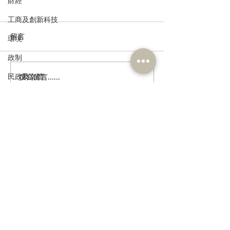
財經
工商及創新科技
留言
環境
政制
民政及文體
撰寫留言......
多了解、規律生活、保持
香港註冊中醫學
社交，有助改善「長新
林蓓茵博士推介
食物安全及環境衛生
冠」患者負面情緒
湯，助紓緩「長
人力
體疲倦等徵狀
公務員及資助機構員工
訂閱《建聞》電子版和其他電子
資訊
經濟及發展
資訊科技及廣播
>