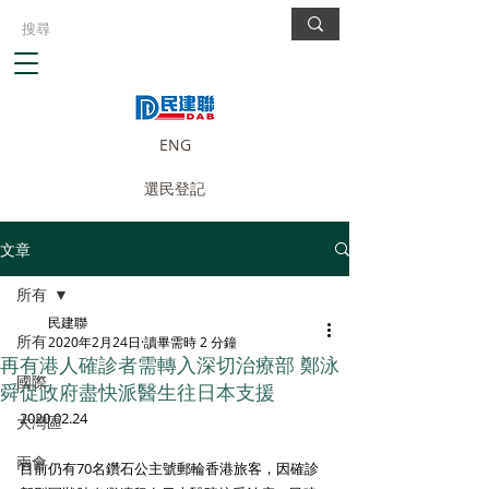
ENG
選民登記
文章
所有
民建聯
所有
2020年2月24日
讀畢需時 2 分鐘
再有港人確診者需轉入深切治療部 鄭泳
國際
舜促政府盡快派醫生往日本支援
2020.02.24
大灣區
兩會
目前仍有70名鑽石公主號郵輪香港旅客，因確診