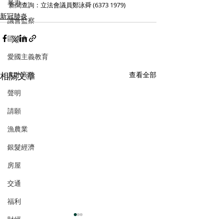
暴力
新聞查詢：立法會議員鄭泳舜 (6373 1979)
新冠肺炎
議會監察
區議會
愛國主義教育
相關文章
查看全部
人才高地
聲明
請願
漁農業
銀髮經濟
房屋
交通
福利