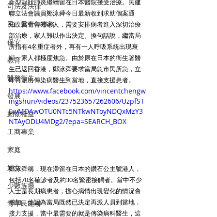
新型冠狀肺炎繼續留在日本醫院接受治療。民建
司法及法律
聯立法會議員鄭泳舜今日最新收到求助個案通
民政及青年事務
知，醫生告知家人，需要安排病者進入深切治療
部治療，家人難以作出決定。換句話說，繼當局
保安
所指有4名重症者外，再有一人呼吸系統出現衰
竭，家人都極度焦急。由於原在日本的衞生署醫
教育
生已返回香港，鄭泳舜要求當局急市民所急，立
醫務衛生
即再派出傳染病醫生到當地，直接支援患者。 
https://www.facebook.com/vincentchengw
發展
ingshun/videos/237523657262606/UzpfST
EwMDAwOTU0NTc5NTkwNToyNDQxMzY3
動物權益
NTAyODU4MDg2/?epa=SEARCH_BOX
工商專業
家庭
婦女
鄭泳舜稱，現在滯留在日本的鑽石公主號港人，
包括70名確診者及約30名緊密接觸者。當中不少
少數族裔
人士是長期病患者，擔心病情出現變化的情況會
增加。他認為當局既然已決定再派人員到當地，
青年民建聯
接力支援，當中最需要的就是傳染病科醫生，這