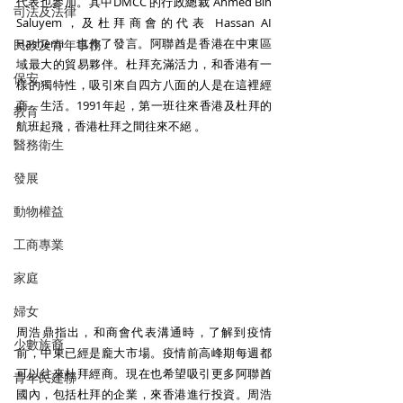
代表也參加。其中DMCC 的行政總裁 Ahmed Bin 
司法及法律
Saluyem，及杜拜商會的代表 Hassan AI 
Hashemi，也作了發言。阿聯酋是香港在中東區
民政及青年事務
域最大的貿易夥伴。杜拜充滿活力，和香港有一
保安
樣的獨特性，吸引來自四方八面的人是在這裡經
商，生活。1991年起，第一班往來香港及杜拜的
教育
航班起飛，香港杜拜之間往來不絕 。
醫務衛生
發展
動物權益
工商專業
家庭
婦女
周浩鼎指出，和商會代表溝通時，了解到疫情
少數族裔
前，中東已經是龐大市場。疫情前高峰期每週都
可以往來杜拜經商。現在也希望吸引更多阿聯酋
青年民建聯
國內，包括杜拜的企業，來香港進行投資。周浩