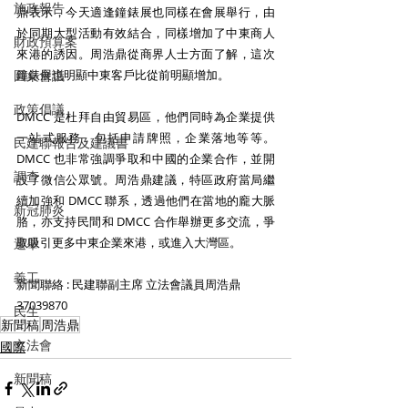
施政報告
鼎表示，今天適逢鐘錶展也同樣在會展舉行，由
於同期大型活動有效結合，同樣增加了中東商人
財政預算案
來港的誘因。周浩鼎從商界人士方面了解，這次
鐘錶展也明顯中東客戶比從前明顯增加。 
圓桌會議
政策倡議
DMCC 是杜拜自由貿易區，他們同時為企業提供
一站式服務，包括申請牌照，企業落地等等。
民建聯報告及建議書
DMCC 也非常強調爭取和中國的企業合作，並開
調查
設了微信公眾號。周浩鼎建議，特區政府當局繼
續加強和 DMCC 聯系，透過他們在當地的龐大脈
新冠肺炎
胳，亦支持民間和 DMCC 合作舉辦更多交流，爭
取吸引更多中東企業來港，或進入大灣區。 
選舉
義工
新聞聯絡 : 民建聯副主席 立法會議員周浩鼎 
37039870 
民生
新聞稿
周浩鼎
立法會
國際
新聞稿