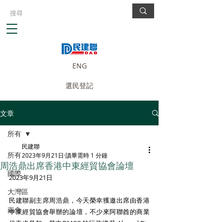
ENG
選民登記
文章
所有
民建聯
所有
2023年9月21日
讀畢需時 1 分鐘
周浩鼎出席香港中東經貿協會論壇
國際
2023年9月21日 
大灣區
民建聯副主席周浩鼎，今天榮幸獲邀出席由香港
兩會
中東經貿協會舉辦的論壇，不少來阿聯酋的商業