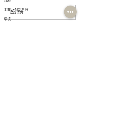
財經
工商及創新科技
撰寫留言......
歡迎國際統一私法協會在
林琳議員斥責美
環境
香港設聯絡辦公室
長對香港的“國家
政制
民政及文體
訂閱《建聞》電子版和其他電子
食物安全及環境衛生
資訊
人力
公務員及資助機構員工
經濟及發展
>
資訊科技及廣播
本人同意我的個人資料被用
作民建聯通知我有關資訊。