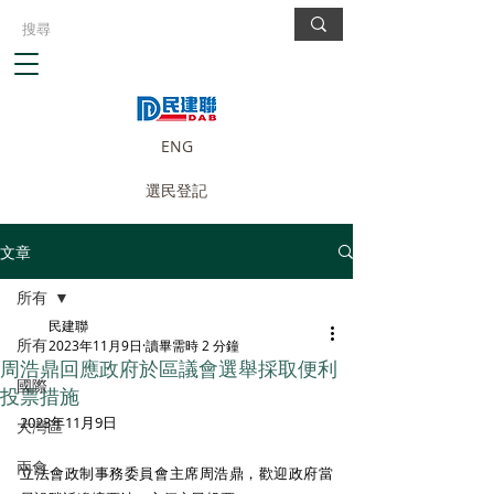
ENG
選民登記
文章
所有
民建聯
所有
2023年11月9日
讀畢需時 2 分鐘
周浩鼎回應政府於區議會選舉採取便利
國際
投票措施
2023年11月9日
大灣區
兩會
立法會政制事務委員會主席周浩鼎，歡迎政府當