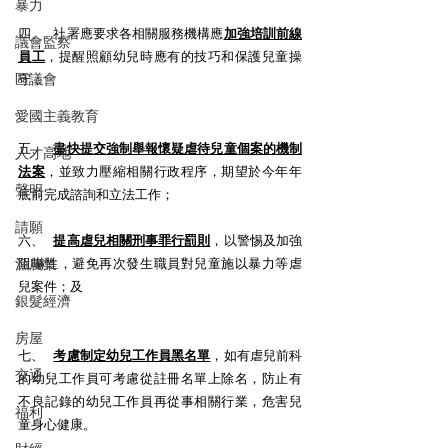
暴力
四、   社署應要求各相關服務機構應
加強培訓前線
議會監察
員工
，提醒照顧幼兒時應有的技巧和保護兒童操
區議會
守；
愛國主義教育
五、   
盡快提交強制舉報懷疑虐待兒童個案的機制
人才高地
法案
，並致力壓縮相關行政程序，期望於今年年
聲明
底前完成諮詢和立法工作；
請願
六、   
提高虐兒相關刑事罪行罰則
，以警惕及加強
漁農業
阻嚇性，避免再次發生職員對兒童施以暴力等虐
兒案件；及
銀髮經濟
房屋
七、   
考慮制定幼兒工作員黑名單
，如有虐兒前科
交通
的幼兒工作員可考慮從註冊名單上除名，防止有
不良記錄的幼兒工作員再從事相關行業，危害兒
福利
童身心健康。