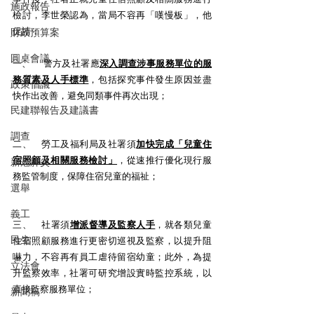
施政報告
檢討，李世榮認為，當局不容再「嘆慢板」，他
促請：
財政預算案
圓桌會議
一、     警方及社署應
深入調查涉事服務單位的服
務質素及人手標準
，包括探究事件發生原因並盡
政策倡議
快作出改善，避免同類事件再次出現；
民建聯報告及建議書
調查
二、    勞工及福利局及社署須
加快完成「兒童住
宿照顧及相關服務檢討」
，從速推行優化現行服
新冠肺炎
務監管制度，保障住宿兒童的福祉；
選舉
義工
三、    社署須
增派督導及監察人手
，就各類兒童
民生
住宿照顧服務進行更密切巡視及監察，以提升阻
嚇力，不容再有員工虐待留宿幼童；此外，為提
立法會
升監察效率，社署可研究增設實時監控系統，以
直接監察服務單位；
新聞稿