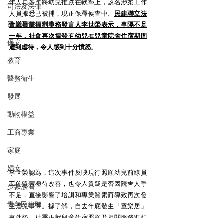
作人員多次將幼兒推跌在軟墊上，該名涉案工作
司法及法律
人員據悉已被捕，現正保釋候查中。
民建聯立法
民政及青年事務
會議員兼福利事務發言人李世榮表示，事隔不足
一年，社會再次揭發有幼兒在兒童院舍住宿期間
保安
遭到虐待，令人感到十分憤怒
。
教育
醫務衛生
發展
動物權益
工商專業
家庭
婦女
李世榮認為，這次事件反映現行照顧幼兒前線員
工的質素極待改善，也令人質疑是否因院舍人手
少數族裔
不足，直接影響了培訓和專業質素而導致再次發
青年民建聯
生虐兒事件。據了解，自去年底發生「童樂居」
事件後，社署正就兒童住宿照顧及相關服務進行