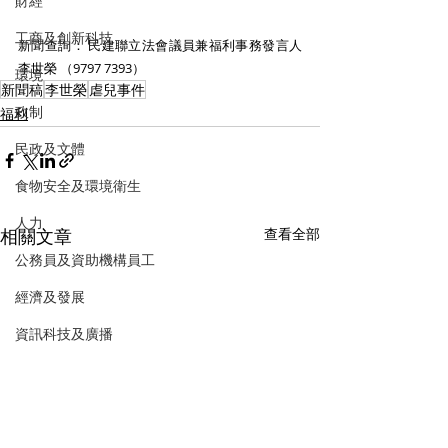
財經
工商及創新科技
新聞查詢： 民建聯立法會議員兼福利事務發言人
李世榮 （9797 7393）
環境
新聞稿
李世榮
虐兒事件
政制
福利
民政及文體
食物安全及環境衛生
人力
相關文章
查看全部
公務員及資助機構員工
經濟及發展
資訊科技及廣播