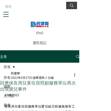
ENG
選民登記
文章
所有
民建聯
所有
2022年9月27日
讀畢需時 2 分鐘
回應保良局兒童住宿照顧服務單位再次
國際
出現虐兒事件
27/9/2022​
大灣區
兩會
保良局兒童住宿服務單位嬰兒組日前被揭發有工