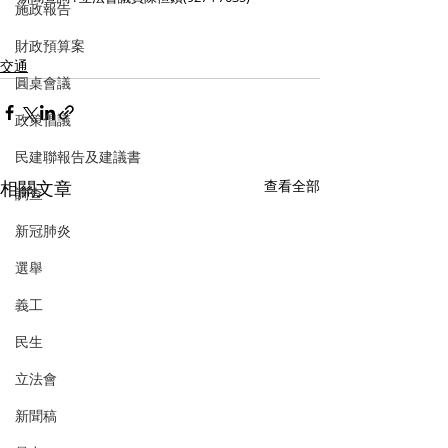
施政報告
財政預算案
交通
圓桌會議
政策倡議
民建聯報告及建議書
相關文章
查看全部
調查
新冠肺炎
選舉
義工
民生
立法會
新聞稿