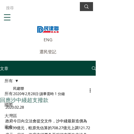
ENG
選民登記
文章
所有
民建聯
所有
2020年2月28日
讀畢需時 1 分鐘
回應沙中綫超支撥款
國際
2020.02.28
大灣區
政府今日向立法會提交文件，沙中綫最新造價為
兩會
829.99億元，較原先估算的708.27億元上調121.72