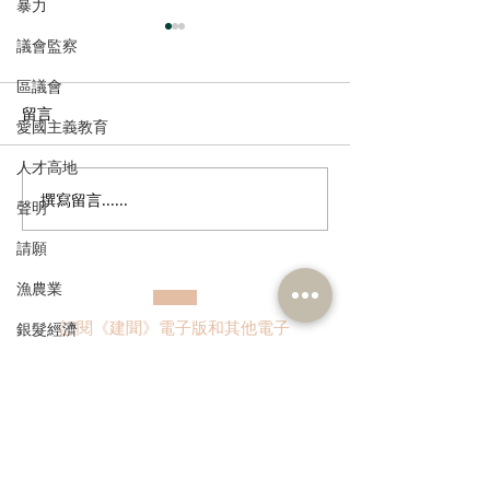
暴力
議會監察
區議會
留言
愛國主義教育
人才高地
撰寫留言......
張培剛歡迎東九龍智慧綠
陳恒鑌、郭芙蓉
聲明
色運輸系統招標，盼預留
新行車天橋安全
請願
延伸完善區內交通
路政署及運輸署
路指示牌 增設
漁農業
誌助駕駛者及早
訂閱《建聞》電子版和其他電子
銀髮經濟
資訊
房屋
交通
福利