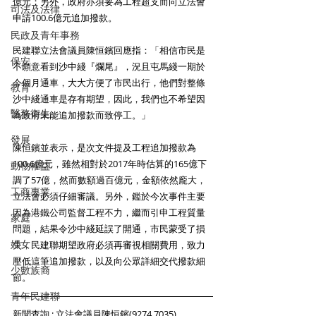
億元；另外，政府亦須要為工程超支而向立法會
司法及法律
申請100.6億元追加撥款。 
民政及青年事務
民建聯立法會議員陳恒鑌回應指：「相信市民是
保安
不願意看到沙中綫『爛尾』，況且屯馬綫一期於
今個月通車，大大方便了市民出行，他們對整條
教育
沙中綫通車是存有期望，因此，我們也不希望因
醫務衛生
為政府未能追加撥款而致停工。」 
發展
陳恒鑌並表示，是次文件提及工程追加撥款為
100.6億元，雖然相對於2017年時估算的165億下
動物權益
調了57億，然而數額過百億元，金額依然龐大，
工商專業
立法會必須仔細審議。另外，鑑於今次事件主要
因為港鐵公司監督工程不力，繼而引申工程質量
家庭
問題，結果令沙中綫延誤了開通，市民蒙受了損
婦女
失，民建聯期望政府必須再審視相關費用，致力
壓低這筆追加撥款，以及向公眾詳細交代撥款細
少數族裔
節。 
青年民建聯
新聞查詢 : 立法會議員陳恒鑌(9274 7035)