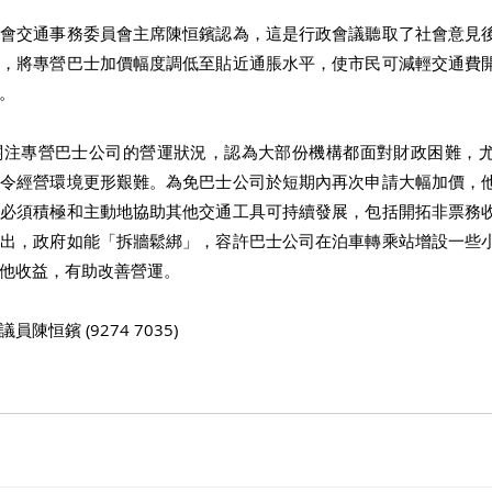
法會交通事務委員會主席陳恒鑌認為，這是行政會議聽取了社會意見
求，將專營巴士加價幅度調低至貼近通脹水平，使市民可減輕交通費
。
關注專營巴士公司的營運狀況，認為大部份機構都面對財政困難，
，令經營環境更形艱難。為免巴士公司於短期內再次申請大幅加價，
，必須積極和主動地協助其他交通工具可持續發展，包括開拓非票務
指出，政府如能「拆牆鬆綁」，容許巴士公司在泊車轉乘站增設一些
他收益，有助改善營運。
恒鑌 (9274 7035)