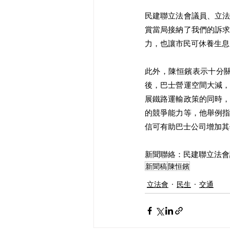
民建聯立法會議員、立
賞當局接納了我們的訴
力，也讓市民可休養生息
此外，陳恒鑌表示十分
後，巴士營運空間大減
展鐵路運輸政策的同時
的競爭能力等，他舉例
信可有助巴士公司增加其
新聞聯絡：民建聯立法會議員陳
新聞稿
陳恒鑌
立法會
民生
交通