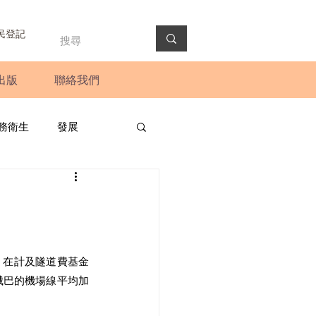
民登記
出版
聯絡我們
務衛生
發展
政預算案
圓桌會議
法會
新聞稿
，在計及隧道費基金
於城巴的機場線平均加