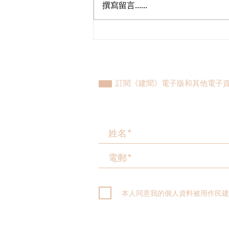
撰寫留言......
植潔鈴與港島東團隊與發展局
及水務署會晤，跟進港島東大
範圍停水後續工作初見成果
訂閱《建聞》電子版和其他電子
本人同意我的個人資料被用作民建