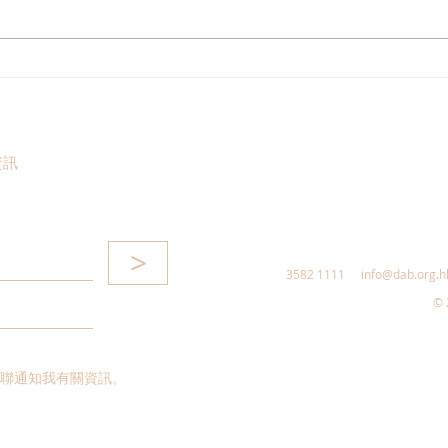
陳恒鑌回應機場島自動車項目
張培
正式展開無人駕駛測試
輸系
區內
資訊
>
3582 1111
info@dab.org.h
© 
聯通知我有關資訊。