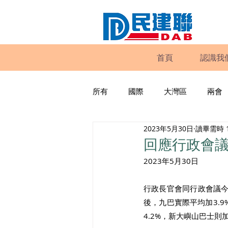
首頁
認識我
所有
國際
大灣區
兩會
2023年5月30日
讀畢需時 
動物權益
工商專業
家
回應行政會
2023年5月30日
政策倡議
民建聯報告及建議
行政長官會同行政會議今
後，九巴實際平均加3.9
暴力
議會監察
區議會
4.2%，新大嶼山巴士則加