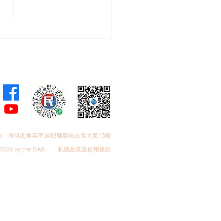
剛歡迎東九龍智慧綠色運
統招標，盼預留延伸完善
交通
k
香港北角英皇道83號聯合出版大廈15樓
2024 by the DAB
私隱政策及使用條款