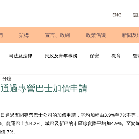
ENG
選
們
架構
宣言、政綱
政策倡議
新聞及
司法及法律
民政及青年事務
保安
教育
醫
1 分鐘
庭
婦女
少數族裔
青年民建聯
施政報告
財
議通過專營巴士加價申請
書
調查
新冠肺炎
選舉
義工
民生
立
日通過五間專營巴士公司的加價申請，平均加幅由3.9%至7%不等
%、龍運巴士加4.2%、城巴及新巴的市區線實際平均加4.9%。至
價 7%。